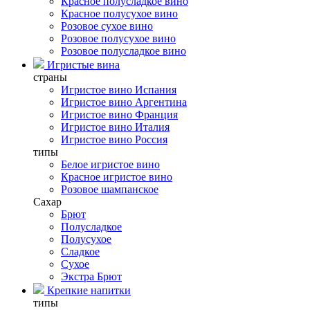
Красное полусладкое вино
Красное полусухое вино
Розовое сухое вино
Розовое полусухое вино
Розовое полусладкое вино
Игристые вина
страны
Игристое вино Испания
Игристое вино Аргентина
Игристое вино Франция
Игристое вино Италия
Игристое вино Россия
типы
Белое игристое вино
Красное игристое вино
Розовое шампанское
Сахар
Брют
Полусладкое
Полусухое
Сладкое
Сухое
Экстра Брют
Крепкие напитки
типы