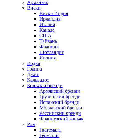
Арманьяк
Виски
Виски Индия
Ирландия
Италия
Канада
США
Тайвань
Франция
Шотландия
Япония
Водка
Граппа
Джин
Кальвадос
Коньяк и бренди
Армянский бренди
Грузинский бренди
Испанский бренди
Молдавский бренди
Российский бренди
Французский коньяк
Ром
Гватемала
Германия