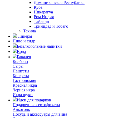
Доминиканская Республика
Куба
Никарагуа
Ром Индия
Тайланд
Тринидад и Тобаго
Текила
Ликеры
Пиво и сидр
Безалкогольные напитки
Вода
Бакалея
Колбасы
Сыры
Паштеты
Конфеты
Гастрономия
Красная икра
Черная икра
Икра щуки
Идеи для подарков
Подарочные сертификаты
Алкоголь
Посуда и аксессуары для вина