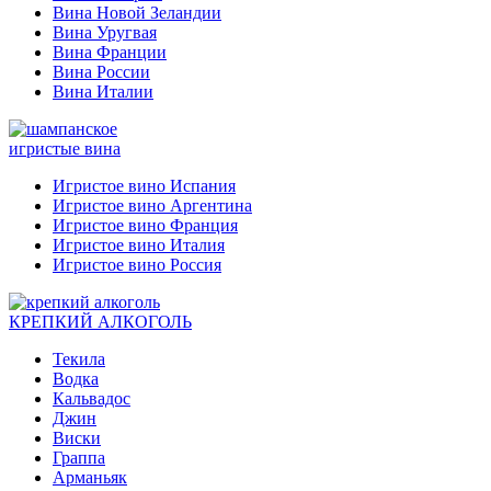
Вина Новой Зеландии
Вина Уругвая
Вина Франции
Вина России
Вина Италии
игристые вина
Игристое вино Испания
Игристое вино Аргентина
Игристое вино Франция
Игристое вино Италия
Игристое вино Россия
КРЕПКИЙ АЛКОГОЛЬ
Текила
Водка
Кальвадос
Джин
Виски
Граппа
Арманьяк