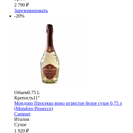
2 790 ₽
Зарезервировать
-20%
Объем
0.75 L
Крепость
11°
Мондоро Просекко вино игристое белое сухое 0,75 л
(Mondoro Prosecco)
Campari
Италия
Сухое
1 920 ₽