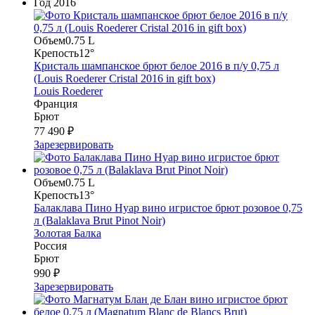
Год
2016
Объем
0.75 L
Крепость
12°
Кристаль шампанское брют белое 2016 в п/у 0,75 л
(Louis Roederer Cristal 2016 in gift box)
Louis Roederer
Франция
Брют
77 490 ₽
Зарезервировать
Объем
0.75 L
Крепость
13°
Балаклава Пино Нуар вино игристое брют розовое 0,75
л (Balaklava Brut Pinot Noir)
Золотая Балка
Россия
Брют
990 ₽
Зарезервировать