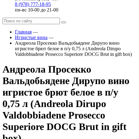
8 (978) 777-18-95
пн-вс 10-00 до 21-00
Главная
—
Игристые вина
—
Андреола Просекко Вальдобьядене Дирупо вино
игристое брют белое в п/у 0,75 л (Andreola Dirupo
Valdobbiadene Prosecco Superiore DOCG Brut in gift box)
Андреола Просекко
Вальдобьядене Дирупо вино
игристое брют белое в п/у
0,75 л (Andreola Dirupo
Valdobbiadene Prosecco
Superiore DOCG Brut in gift
box)