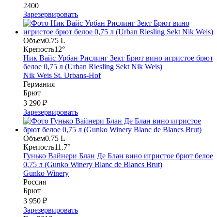
2400
Зарезервировать
Объем
0.75 L
Крепость
12°
Ник Вайс Урбан Рислинг Зект Брют вино игристое брют
белое 0,75 л (Urban Riesling Sekt Nik Weis)
Nik Weis St. Urbans-Hof
Германия
Брют
3 290 ₽
Зарезервировать
Объем
0.75 L
Крепость
11.7°
Гунько Вайнери Блан Де Блан вино игристое брют белое
0,75 л (Gunko Winery Blanc de Blancs Brut)
Gunko Winery
Россия
Брют
3 950 ₽
Зарезервировать