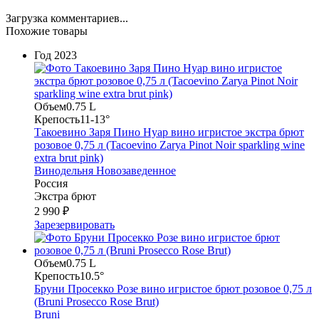
Загрузка комментариев...
Похожие товары
Год
2023
Объем
0.75 L
Крепость
11-13°
Такоевино Заря Пино Нуар вино игристое экстра брют
розовое 0,75 л (Tacoevino Zarya Pinot Noir sparkling wine
extra brut pink)
Винодельня Новозаведенное
Россия
Экстра брют
2 990 ₽
Зарезервировать
Объем
0.75 L
Крепость
10.5°
Бруни Просекко Розе вино игристое брют розовое 0,75 л
(Bruni Prosecco Rose Brut)
Bruni