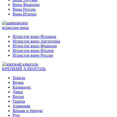
Вина Франции
Вина России
Вина Италии
игристые вина
Игристое вино Испания
Игристое вино Аргентина
Игристое вино Франция
Игристое вино Италия
Игристое вино Россия
КРЕПКИЙ АЛКОГОЛЬ
Текила
Водка
Кальвадос
Джин
Виски
Граппа
Арманьяк
Коньяк и бренди
Ром