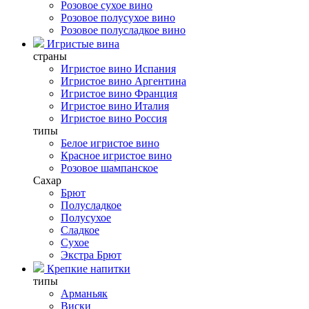
Розовое сухое вино
Розовое полусухое вино
Розовое полусладкое вино
Игристые вина
страны
Игристое вино Испания
Игристое вино Аргентина
Игристое вино Франция
Игристое вино Италия
Игристое вино Россия
типы
Белое игристое вино
Красное игристое вино
Розовое шампанское
Сахар
Брют
Полусладкое
Полусухое
Сладкое
Сухое
Экстра Брют
Крепкие напитки
типы
Арманьяк
Виски