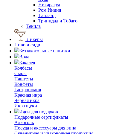
Никарагуа
Ром Индия
Тайланд
Тринидад и Тобаго
Текила
Ликеры
Пиво и сидр
Безалкогольные напитки
Вода
Бакалея
Колбасы
Сыры
Паштеты
Конфеты
Гастрономия
Красная икра
Черная икра
Икра щуки
Идеи для подарков
Подарочные сертификаты
Алкоголь
Посуда и аксессуары для вина
Сувенирная и упаковочная продукция