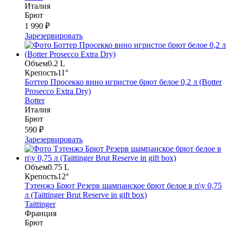
Италия
Брют
1 990 ₽
Зарезервировать
Объем
0.2 L
Крепость
11°
Боттер Просекко вино игристое брют белое 0,2 л (Botter
Prosecco Extra Dry)
Botter
Италия
Брют
590 ₽
Зарезервировать
Объем
0.75 L
Крепость
12°
Тэтенжэ Брют Резерв шампанское брют белое в п\у 0,75
л (Taittinger Brut Reserve in gift box)
Taittinger
Франция
Брют