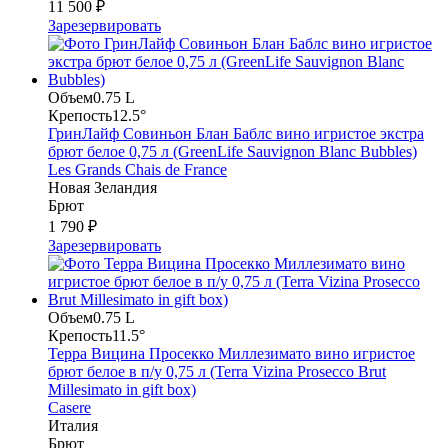
11 500 ₽
Зарезервировать
Объем
0.75 L
Крепость
12.5°
ГринЛайф Совиньон Блан Баблс вино игристое экстра
брют белое 0,75 л (GreenLife Sauvignon Blanc Bubbles)
Les Grands Chais de France
Новая Зеландия
Брют
1 790 ₽
Зарезервировать
Объем
0.75 L
Крепость
11.5°
Терра Вицина Просекко Миллезимато вино игристое
брют белое в п/у 0,75 л (Terra Vizina Prosecco Brut
Millesimato in gift box)
Casere
Италия
Брют