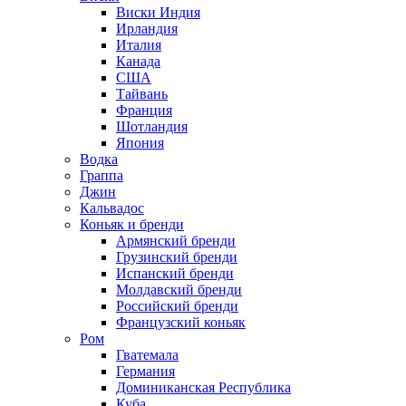
Виски Индия
Ирландия
Италия
Канада
США
Тайвань
Франция
Шотландия
Япония
Водка
Граппа
Джин
Кальвадос
Коньяк и бренди
Армянский бренди
Грузинский бренди
Испанский бренди
Молдавский бренди
Российский бренди
Французский коньяк
Ром
Гватемала
Германия
Доминиканская Республика
Куба