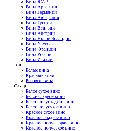
Вина ЮАР
Вина Аргентины
Вина Германии
Вина Австралии
Вина Греции
Вина Венгрии
Вина Австрии
Вина Новой Зеландии
Вина Уругвая
Вина Франции
Вина России
Вина Италии
типы
Белые вина
Красные вина
Розовые вина
Сахар
Белое сухое вино
Белое сладкое вино
Белое полусладкое вино
Белое полусухое вино
Красное сухое вино
Красное сладкое вино
Красное полусладкое вино
Красное полусухое вино