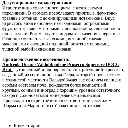
Дегустационные характеристики:
Игристое вино соломенного цвета, с желтоватыми
переливами. В аромате преобладают приятные, фруктово-
травяные оттенки, с доминирующими нотами сена. Вкус
игристого вина наполнен изысканными, островатыми,
фруктово-травяными тонами, с деликатной кислотностью в
послевкусии. Рекомендуется подавать в качестве аперитива.
Отлично сочетается с закусками, ветчиной, салями,
макаронами с овощной подливой, ризотто с овощами,
тушеной рыбой и свежими сырами.
Производственные особенности:
Andreola Dirupo Valdobbiadene Prosecco Superiore DOCG
Brut
- утонченный и одновременно интригующий Просекко,
созданный из сорта винограда Глера, который произрастает
в
холмистой местности Вальдоббьядене, с обилием солнца и
особым составом почв, рождается более компактный,
круглый, сочный виноград с хорошим уровнем остаточного
сахара и солоноватыми минеральными нюансами.
П
роизводится игристое вино в соответствии с методом
Шарма (или Маринотти) с брожением в автоклаве.
Комментарии