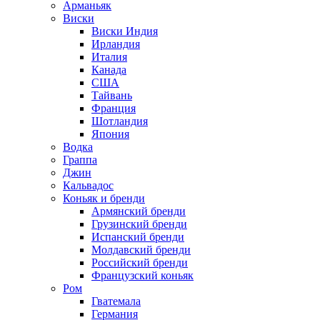
Арманьяк
Виски
Виски Индия
Ирландия
Италия
Канада
США
Тайвань
Франция
Шотландия
Япония
Водка
Граппа
Джин
Кальвадос
Коньяк и бренди
Армянский бренди
Грузинский бренди
Испанский бренди
Молдавский бренди
Российский бренди
Французский коньяк
Ром
Гватемала
Германия