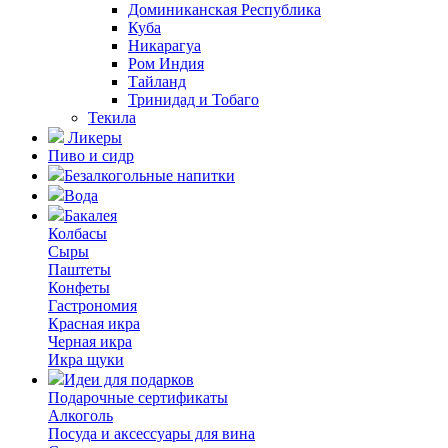
Доминиканская Республика
Куба
Никарагуа
Ром Индия
Тайланд
Тринидад и Тобаго
Текила
Ликеры
Пиво и сидр
Безалкогольные напитки
Вода
Бакалея
Колбасы
Сыры
Паштеты
Конфеты
Гастрономия
Красная икра
Черная икра
Икра щуки
Идеи для подарков
Подарочные сертификаты
Алкоголь
Посуда и аксессуары для вина