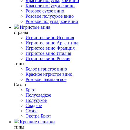
Красное полусладкое вино
Красное полусухое вино
Розовое сухое вино
Розовое полусухое вино
Розовое полусладкое вино
Игристые вина
страны
Игристое вино Испания
Игристое вино Аргентина
Игристое вино Франция
Игристое вино Италия
Игристое вино Россия
типы
Белое игристое вино
Красное игристое вино
Розовое шампанское
Сахар
Брют
Полусладкое
Полусухое
Сладкое
Сухое
Экстра Брют
Крепкие напитки
типы