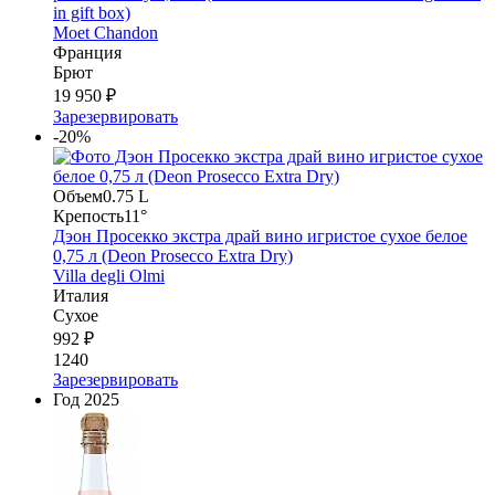
in gift box)
Moet Chandon
Франция
Брют
19 950 ₽
Зарезервировать
-20%
Объем
0.75 L
Крепость
11°
Дэон Просекко экстра драй вино игристое сухое белое
0,75 л (Deon Prosecco Extra Dry)
Villa degli Olmi
Италия
Сухое
992 ₽
1240
Зарезервировать
Год
2025