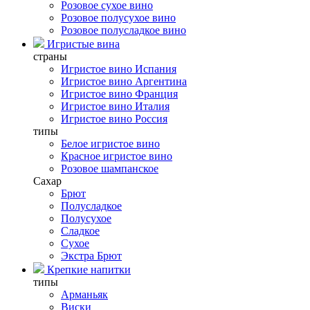
Розовое сухое вино
Розовое полусухое вино
Розовое полусладкое вино
Игристые вина
страны
Игристое вино Испания
Игристое вино Аргентина
Игристое вино Франция
Игристое вино Италия
Игристое вино Россия
типы
Белое игристое вино
Красное игристое вино
Розовое шампанское
Сахар
Брют
Полусладкое
Полусухое
Сладкое
Сухое
Экстра Брют
Крепкие напитки
типы
Арманьяк
Виски