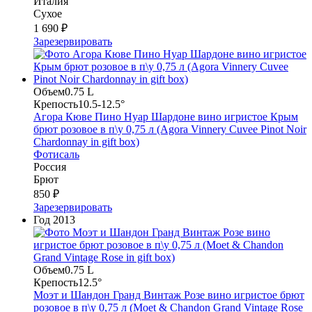
Италия
Сухое
1 690 ₽
Зарезервировать
Объем
0.75 L
Крепость
10.5-12.5°
Агора Кюве Пино Нуар Шардоне вино игристое Крым
брют розовое в п\у 0,75 л (Agora Vinnery Cuvee Pinot Noir
Chardonnay in gift box)
Фотисаль
Россия
Брют
850 ₽
Зарезервировать
Год
2013
Объем
0.75 L
Крепость
12.5°
Моэт и Шандон Гранд Винтаж Розе вино игристое брют
розовое в п\у 0,75 л (Moet & Chandon Grand Vintage Rose