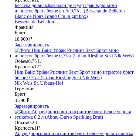
Бессера де Бельфон Блан де Нуар Гран Крю вино
игристое брют белое в п/у 0,75 л (Besserat de Bellefon
Blanc de Noirs Grand Cru in gift box)
Besserat de Bellefon
Франция
Брют
18 900 ₽
Зарезервировать
Объем
0.75 L
Крепость
12°
Ник Вайс Урбан Рислинг Зект Брют вино игристое брют
белое 0,75 л (Urban Riesling Sekt Nik Weis)
Nik Weis St. Urbans-Hof
Германия
Брют
3 290 ₽
Зарезервировать
Объем
0.2 L
Крепость
11°
Абрау-Дюрсо вино игристое брют белое черная этикетка