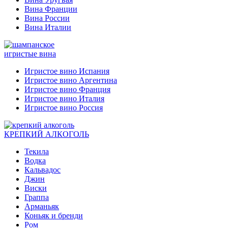
Вина Франции
Вина России
Вина Италии
игристые вина
Игристое вино Испания
Игристое вино Аргентина
Игристое вино Франция
Игристое вино Италия
Игристое вино Россия
КРЕПКИЙ АЛКОГОЛЬ
Текила
Водка
Кальвадос
Джин
Виски
Граппа
Арманьяк
Коньяк и бренди
Ром