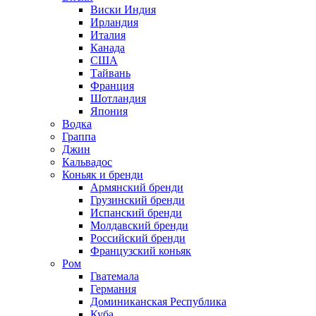
Виски Индия
Ирландия
Италия
Канада
США
Тайвань
Франция
Шотландия
Япония
Водка
Граппа
Джин
Кальвадос
Коньяк и бренди
Армянский бренди
Грузинский бренди
Испанский бренди
Молдавский бренди
Российский бренди
Французский коньяк
Ром
Гватемала
Германия
Доминиканская Республика
Куба