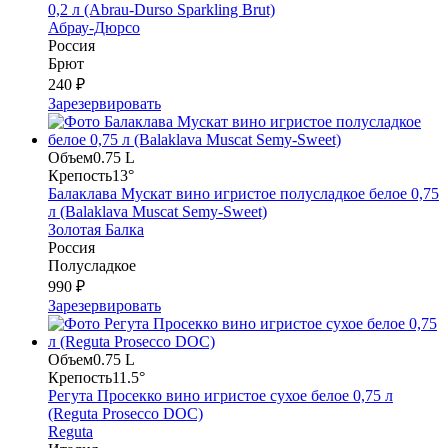
0,2 л (Abrau-Durso Sparkling Brut)
Абрау-Дюрсо
Россия
Брют
240 ₽
Зарезервировать
Объем
0.75 L
Крепость
13°
Балаклава Мускат вино игристое полусладкое белое 0,75
л (Balaklava Muscat Semy-Sweet)
Золотая Балка
Россия
Полусладкое
990 ₽
Зарезервировать
Объем
0.75 L
Крепость
11.5°
Регута Просекко вино игристое сухое белое 0,75 л
(Reguta Prosecco DOC)
Reguta