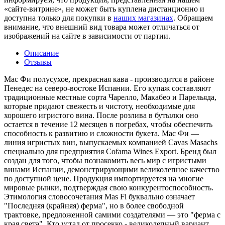
«сайте-витрине», не может быть куплена дистанционно и
доступна только для покупки в
наших магазинах
. Обращаем
внимание, что внешний вид товара может отличаться от
изображений на сайте в зависимости от партии.
Описание
Отзывы
Мас Фи полусухое, прекрасная кава - производится в районе
Пенедес на северо-востоке Испании. Его купаж составляют
традиционные местные сорта Чарелло, Макабео и Парельяда,
которые придают свежесть и чистоту, необходимые для
хорошего игристого вина. После розлива в бутылки оно
остается в течение 12 месяцев в погребах, чтобы обеспечить
способность к развитию и сложности букета. Мас Фи —
линия игристых вин, выпускаемых компанией Cavas Masachs
специально для предприятия Cofama Wines Export. Бренд был
создан для того, чтобы познакомить весь мир с игристыми
винами Испании, демонстрирующими великолепное качество
по доступной цене. Продукция импортируется на многие
мировые рынки, подтверждая свою конкурентоспособность.
Этимология словосочетания Mas Fi буквально означает
"Последняя (крайняя) ферма", но в более свободной
трактовке, предложенной самими создателями — это "ферма с
края света". Кто устал от просекко - великолепный вариант