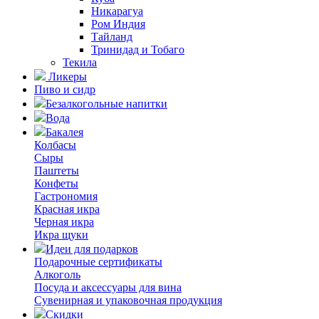
Никарагуа
Ром Индия
Тайланд
Тринидад и Тобаго
Текила
Ликеры
Пиво и сидр
Безалкогольные напитки
Вода
Бакалея
Колбасы
Сыры
Паштеты
Конфеты
Гастрономия
Красная икра
Черная икра
Икра щуки
Идеи для подарков
Подарочные сертификаты
Алкоголь
Посуда и аксессуары для вина
Сувенирная и упаковочная продукция
Скидки