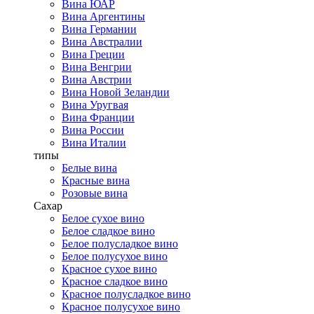
Вина ЮАР
Вина Аргентины
Вина Германии
Вина Австралии
Вина Греции
Вина Венгрии
Вина Австрии
Вина Новой Зеландии
Вина Уругвая
Вина Франции
Вина России
Вина Италии
типы
Белые вина
Красные вина
Розовые вина
Сахар
Белое сухое вино
Белое сладкое вино
Белое полусладкое вино
Белое полусухое вино
Красное сухое вино
Красное сладкое вино
Красное полусладкое вино
Красное полусухое вино