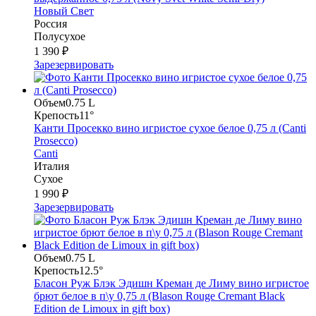
Новый Свет
Россия
Полусухое
1 390 ₽
Зарезервировать
Объем
0.75 L
Крепость
11°
Канти Просекко вино игристое сухое белое 0,75 л (Canti
Prosecco)
Canti
Италия
Сухое
1 990 ₽
Зарезервировать
Объем
0.75 L
Крепость
12.5°
Бласон Руж Блэк Эдишн Креман де Лиму вино игристое
брют белое в п\у 0,75 л (Blason Rouge Cremant Black
Edition de Limoux in gift box)