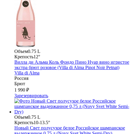
Объем
0.75 L
Крепость
12°
Вилла ди Альма Коль Фондо Пино Нуар вино игристое
экстра брют розовое (Villa di Alma Pinot Noir Petnat)
Villa di Alma
Россия
Брют
1 990 ₽
Зарезервировать
Объем
0.75 L
Крепость
10-13.5°
Новый Свет полусухое белое Российское шампанское
выдержанное 0,75 л (Novy Svet White Semi-Dry)