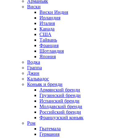
Арманьяк
Виски
Виски Индия
Ирландия
Италия
Канада
США
Тайвань
Франция
Шотландия
Япония
Водка
Граппа
Джин
Кальвадос
Коньяк и бренди
Армянский бренди
Грузинский бренди
Испанский бренди
Молдавский бренди
Российский бренди
Французский коньяк
Ром
Гватемала
Германия