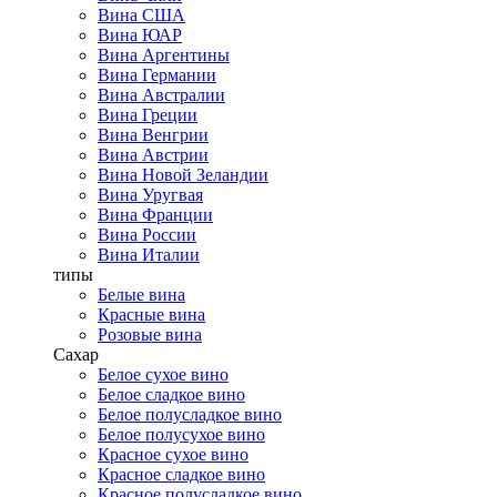
Вина США
Вина ЮАР
Вина Аргентины
Вина Германии
Вина Австралии
Вина Греции
Вина Венгрии
Вина Австрии
Вина Новой Зеландии
Вина Уругвая
Вина Франции
Вина России
Вина Италии
типы
Белые вина
Красные вина
Розовые вина
Сахар
Белое сухое вино
Белое сладкое вино
Белое полусладкое вино
Белое полусухое вино
Красное сухое вино
Красное сладкое вино
Красное полусладкое вино