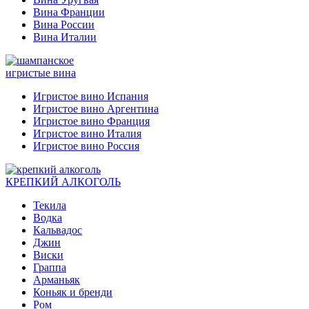
Вина Франции
Вина России
Вина Италии
игристые вина
Игристое вино Испания
Игристое вино Аргентина
Игристое вино Франция
Игристое вино Италия
Игристое вино Россия
КРЕПКИЙ АЛКОГОЛЬ
Текила
Водка
Кальвадос
Джин
Виски
Граппа
Арманьяк
Коньяк и бренди
Ром