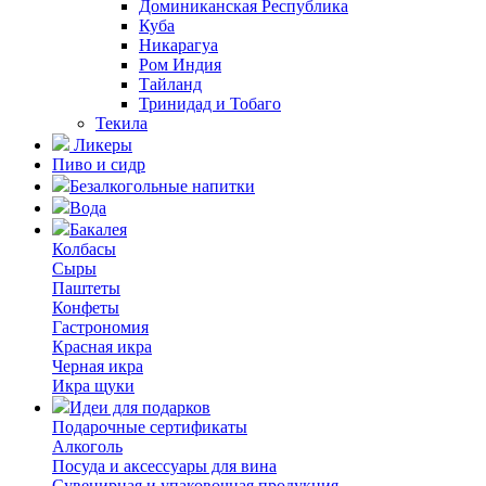
Доминиканская Республика
Куба
Никарагуа
Ром Индия
Тайланд
Тринидад и Тобаго
Текила
Ликеры
Пиво и сидр
Безалкогольные напитки
Вода
Бакалея
Колбасы
Сыры
Паштеты
Конфеты
Гастрономия
Красная икра
Черная икра
Икра щуки
Идеи для подарков
Подарочные сертификаты
Алкоголь
Посуда и аксессуары для вина
Сувенирная и упаковочная продукция