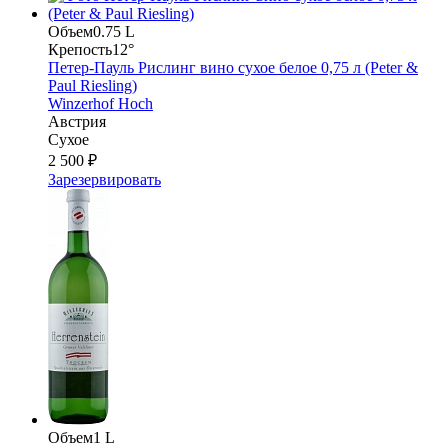
Объем
0.75 L
Крепость
12°
Петер-Пауль Рислинг вино сухое белое 0,75 л (Peter &
Paul Riesling)
Winzerhof Hoch
Австрия
Сухое
2 500 ₽
Зарезервировать
Объем
1 L