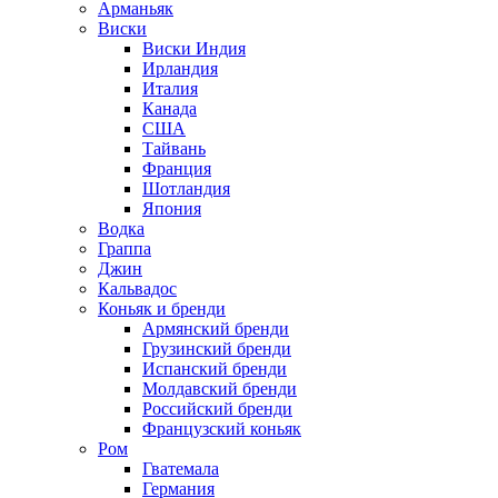
Арманьяк
Виски
Виски Индия
Ирландия
Италия
Канада
США
Тайвань
Франция
Шотландия
Япония
Водка
Граппа
Джин
Кальвадос
Коньяк и бренди
Армянский бренди
Грузинский бренди
Испанский бренди
Молдавский бренди
Российский бренди
Французский коньяк
Ром
Гватемала
Германия