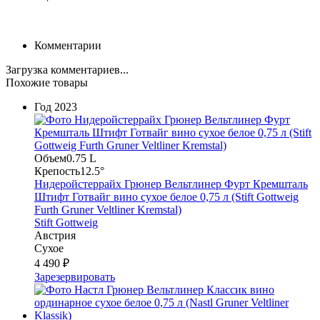
Комментарии
Загрузка комментариев...
Похожие товары
Год
2023
Объем
0.75 L
Крепость
12.5°
Нидеройстеррайх Грюнер Вельтлинер Фурт Кремшталь
Штифт Готвайг вино сухое белое 0,75 л (Stift Gottweig
Furth Gruner Veltliner Kremstal)
Stift Gottweig
Австрия
Сухое
4 490 ₽
Зарезервировать