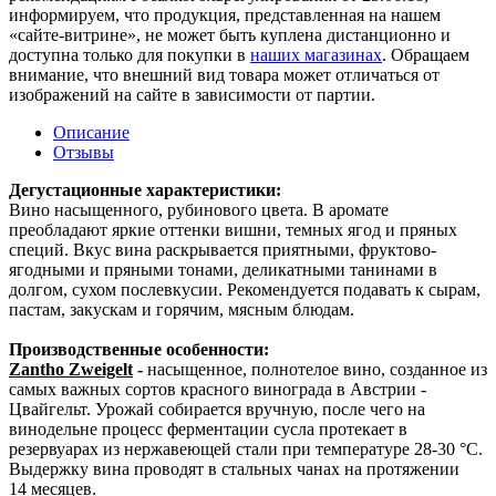
информируем, что продукция, представленная на нашем
«сайте-витрине», не может быть куплена дистанционно и
доступна только для покупки в
наших магазинах
. Обращаем
внимание, что внешний вид товара может отличаться от
изображений на сайте в зависимости от партии.
Описание
Отзывы
Дегустационные характеристики:
Вино насыщенного, рубинового цвета. В аромате
преобладают яркие оттенки вишни, темных ягод и пряных
специй. Вкус вина раскрывается приятными, фруктово-
ягодными и пряными тонами, деликатными танинами в
долгом, сухом послевкусии. Рекомендуется подавать к сырам,
пастам, закускам и горячим, мясным блюдам.
Производственные особенности:
Zantho Zweigelt
-
насыщенное, полнотелое вино, созданное из
самых важных сортов красного винограда в Австрии -
Цвайгельт. Урожай собирается вручную, после чего на
винодельне процесс ферментации сусла протекает в
резервуарах из нержавеющей стали при температуре 28-30 °С.
Выдержку вина проводят в стальных чанах на протяжении
14 месяцев.