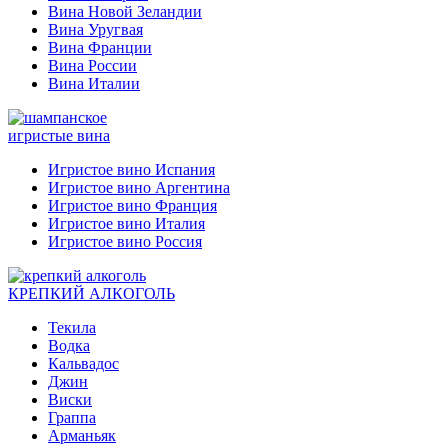
Вина Новой Зеландии
Вина Уругвая
Вина Франции
Вина России
Вина Италии
игристые вина
Игристое вино Испания
Игристое вино Аргентина
Игристое вино Франция
Игристое вино Италия
Игристое вино Россия
КРЕПКИЙ АЛКОГОЛЬ
Текила
Водка
Кальвадос
Джин
Виски
Граппа
Арманьяк