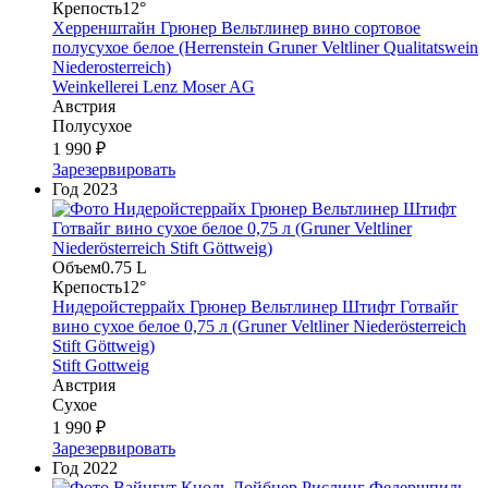
Крепость
12°
Херренштайн Грюнер Вельтлинер вино сортовое
полусухое белое (Herrenstein Gruner Veltliner Qualitatswein
Niederosterreich)
Weinkellerei Lenz Moser AG
Австрия
Полусухое
1 990 ₽
Зарезервировать
Год
2023
Объем
0.75 L
Крепость
12°
Нидеройстеррайх Грюнер Вельтлинер Штифт Готвайг
вино сухое белое 0,75 л (Gruner Veltliner Niederösterreich
Stift Göttweig)
Stift Gottweig
Австрия
Сухое
1 990 ₽
Зарезервировать
Год
2022