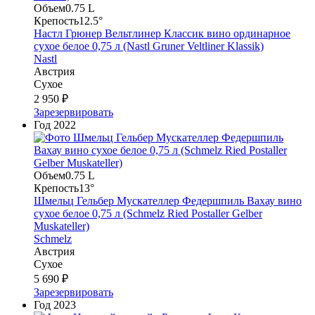
Объем
0.75 L
Крепость
12.5°
Настл Грюнер Вельтлинер Классик вино ординарное
сухое белое 0,75 л (Nastl Gruner Veltliner Klassik)
Nastl
Австрия
Сухое
2 950 ₽
Зарезервировать
Год
2022
Объем
0.75 L
Крепость
13°
Шмельц Гельбер Мускателлер Федершпиль Вахау вино
сухое белое 0,75 л (Schmelz Ried Postaller Gelber
Muskateller)
Schmelz
Австрия
Сухое
5 690 ₽
Зарезервировать
Год
2023