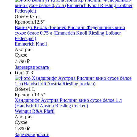
Объем
0.75 L
Крепость
12.5°
Вайнгут Кноль Лойбнер Рислинг Федершпиль вино
сухое белое 0,75 л (Emmerich Knoll Riesling Loibner
Federspiel)
Emmerich Knoll
Австрия
Сухое
7 790 ₽
Зарезервировать
Год
2023
Объем
1 L
Крепость
13.5°
Хандшрифт Аустриа Рислинг вино сухое белое 1 л
(Handschrift Austria Riesling trocken)
Weingut R&A Pfaffl
Австрия
Сухое
1 890 ₽
Зарезервировать