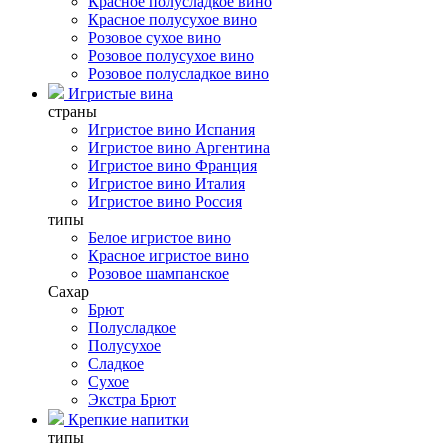
Красное полусладкое вино
Красное полусухое вино
Розовое сухое вино
Розовое полусухое вино
Розовое полусладкое вино
Игристые вина
страны
Игристое вино Испания
Игристое вино Аргентина
Игристое вино Франция
Игристое вино Италия
Игристое вино Россия
типы
Белое игристое вино
Красное игристое вино
Розовое шампанское
Сахар
Брют
Полусладкое
Полусухое
Сладкое
Сухое
Экстра Брют
Крепкие напитки
типы