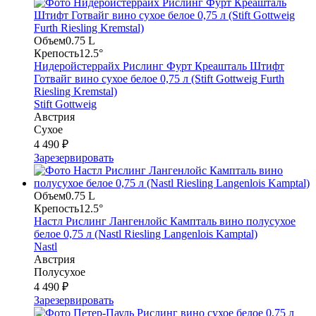
Объем
0.75 L
Крепость
12.5°
Нидеройстеррайх Рислинг Фурт Креашталь Штифт
Готвайг вино сухое белое 0,75 л (Stift Gottweig Furth
Riesling Kremstal)
Stift Gottweig
Австрия
Сухое
4 490 ₽
Зарезервировать
Объем
0.75 L
Крепость
12.5°
Настл Рислинг Лангенлойс Кампталь вино полусухое
белое 0,75 л (Nastl Riesling Langenlois Kamptal)
Nastl
Австрия
Полусухое
4 490 ₽
Зарезервировать