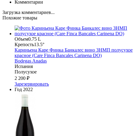
Комментарии
Загрузка комментариев...
Похожие товары
Объем
0.75 L
Крепость
13.5°
Кариньена Каре Финка Банкалес вино ЗНМП полусухое
красное (Care Finca Bancales Carinena DO)
Bodegas Anadas
Испания
Полусухое
2 200 ₽
Зарезервировать
Год
2022