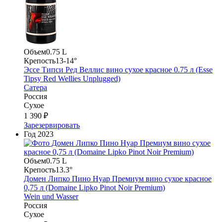
Объем
0.75 L
Крепость
13-14°
Эссе Типси Ред Веллис вино сухое красное 0.75 л (Esse
Tipsy Red Wellies Unplugged)
Сатера
Россия
Сухое
1 390 ₽
Зарезервировать
Год
2023
Объем
0.75 L
Крепость
13.3°
Домен Липко Пино Нуар Премиум вино сухое красное
0,75 л (Domaine Lipko Pinot Noir Premium)
Wein und Wasser
Россия
Сухое