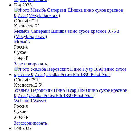
Год
2023
Объем
0.75 L
Крепость
12°
Мезыбь Саперави Шишка вино сухое красное 0,75 л
(Mezyb Saperavi)
Мезыбь
Россия
Сухое
1 990 ₽
Зарезервировать
Объем
0.75 L
Крепость
12.5°
Усадьба Перовских Пино Нуар 1890 вино сухое красное
0,75 л (Usadba Perovskih 1890 Pinot Noir)
Wein und Wasser
Россия
Сухое
2 990 ₽
Зарезервировать
Год
2022