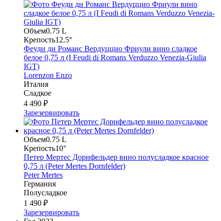
Объем
0.75 L
Крепость
12.5°
Феуди ди Романс Вердуццио Фриули вино сладкое
белое 0,75 л (I Feudi di Romans Verduzzo Venezia-Giulia
IGT)
Lorenzon Enzo
Италия
Сладкое
4 490 ₽
Зарезервировать
Объем
0.75 L
Крепость
10°
Петер Мертес Дорнфельдер вино полусладкое красное
0,75 л (Peter Mertes Dornfelder)
Peter Mertes
Германия
Полусладкое
1 490 ₽
Зарезервировать