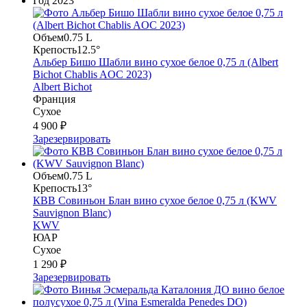
Год
2023
Объем
0.75 L
Крепость
12.5°
Альбер Бишо Шабли вино сухое белое 0,75 л (Albert
Bichot Chablis AOC 2023)
Albert Bichot
Франция
Сухое
4 900 ₽
Зарезервировать
Объем
0.75 L
Крепость
13°
КВВ Совиньон Блан вино сухое белое 0,75 л (KWV
Sauvignon Blanc)
KWV
ЮАР
Сухое
1 290 ₽
Зарезервировать