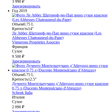
3 990 ₽
Зарезервировать
Год
2019
Объем
0.75 L
Крепость
14°
Ле Аббес Шатонеф-дю-Пап вино сухое красное (Les
Abbesses Chateauneuf-du-Pape)
Vignerons Proprietes Associes
Франция
Сухое
9 500 ₽
Зарезервировать
Объем
0.75 L
Крепость
12.5°
Дученто Монтельпучано д’Абруццо вино сухое красное
0,75 л (Ducento Montepulciano d'Abruzzo)
Schenk Italia
Италия
Сухое
2 090 ₽
Зарезервировать