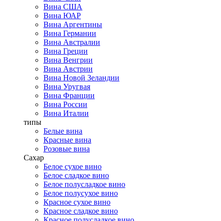
Вина США
Вина ЮАР
Вина Аргентины
Вина Германии
Вина Австралии
Вина Греции
Вина Венгрии
Вина Австрии
Вина Новой Зеландии
Вина Уругвая
Вина Франции
Вина России
Вина Италии
типы
Белые вина
Красные вина
Розовые вина
Сахар
Белое сухое вино
Белое сладкое вино
Белое полусладкое вино
Белое полусухое вино
Красное сухое вино
Красное сладкое вино
Красное полусладкое вино