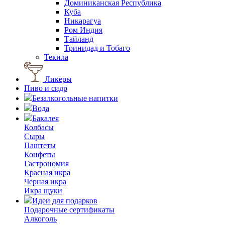
Доминиканская Республика
Куба
Никарагуа
Ром Индия
Тайланд
Тринидад и Тобаго
Текила
Ликеры
Пиво и сидр
Безалкогольные напитки
Вода
Бакалея
Колбасы
Сыры
Паштеты
Конфеты
Гастрономия
Красная икра
Черная икра
Икра щуки
Идеи для подарков
Подарочные сертификаты
Алкоголь