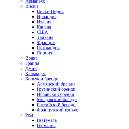
Арманьяк
Виски
Виски Индия
Ирландия
Италия
Канада
США
Тайвань
Франция
Шотландия
Япония
Водка
Граппа
Джин
Кальвадос
Коньяк и бренди
Армянский бренди
Грузинский бренди
Испанский бренди
Молдавский бренди
Российский бренди
Французский коньяк
Ром
Гватемала
Германия