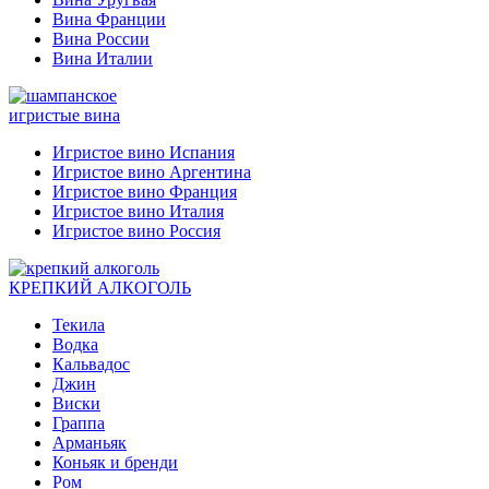
Вина Франции
Вина России
Вина Италии
игристые вина
Игристое вино Испания
Игристое вино Аргентина
Игристое вино Франция
Игристое вино Италия
Игристое вино Россия
КРЕПКИЙ АЛКОГОЛЬ
Текила
Водка
Кальвадос
Джин
Виски
Граппа
Арманьяк
Коньяк и бренди
Ром