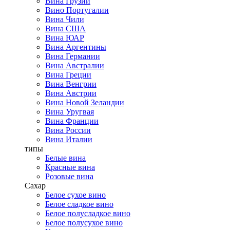
Вина Грузии
Вино Португалии
Вина Чили
Вина США
Вина ЮАР
Вина Аргентины
Вина Германии
Вина Австралии
Вина Греции
Вина Венгрии
Вина Австрии
Вина Новой Зеландии
Вина Уругвая
Вина Франции
Вина России
Вина Италии
типы
Белые вина
Красные вина
Розовые вина
Сахар
Белое сухое вино
Белое сладкое вино
Белое полусладкое вино
Белое полусухое вино