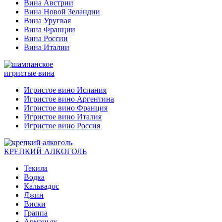
Вина Австрии
Вина Новой Зеландии
Вина Уругвая
Вина Франции
Вина России
Вина Италии
игристые вина
Игристое вино Испания
Игристое вино Аргентина
Игристое вино Франция
Игристое вино Италия
Игристое вино Россия
КРЕПКИЙ АЛКОГОЛЬ
Текила
Водка
Кальвадос
Джин
Виски
Граппа
Арманьяк