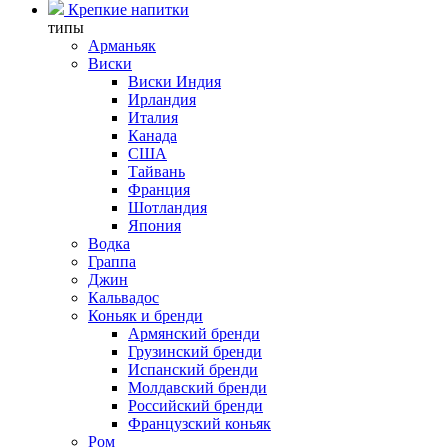
Крепкие напитки
типы
Арманьяк
Виски
Виски Индия
Ирландия
Италия
Канада
США
Тайвань
Франция
Шотландия
Япония
Водка
Граппа
Джин
Кальвадос
Коньяк и бренди
Армянский бренди
Грузинский бренди
Испанский бренди
Молдавский бренди
Российский бренди
Французский коньяк
Ром