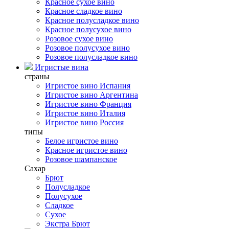
Красное сухое вино
Красное сладкое вино
Красное полусладкое вино
Красное полусухое вино
Розовое сухое вино
Розовое полусухое вино
Розовое полусладкое вино
Игристые вина
страны
Игристое вино Испания
Игристое вино Аргентина
Игристое вино Франция
Игристое вино Италия
Игристое вино Россия
типы
Белое игристое вино
Красное игристое вино
Розовое шампанское
Сахар
Брют
Полусладкое
Полусухое
Сладкое
Сухое
Экстра Брют