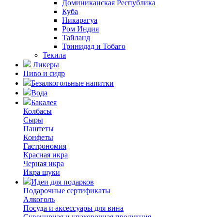
Доминиканская Республика
Куба
Никарагуа
Ром Индия
Тайланд
Тринидад и Тобаго
Текила
Ликеры
Пиво и сидр
Безалкогольные напитки
Вода
Бакалея
Колбасы
Сыры
Паштеты
Конфеты
Гастрономия
Красная икра
Черная икра
Икра щуки
Идеи для подарков
Подарочные сертификаты
Алкоголь
Посуда и аксессуары для вина
Сувенирная и упаковочная продукция