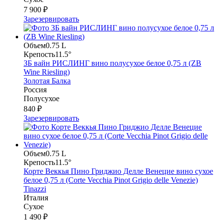
7 900 ₽
Зарезервировать
Объем
0.75 L
Крепость
11.5°
ЗБ вайн РИСЛИНГ вино полусухое белое 0,75 л (ZB
Wine Riesling)
Золотая Балка
Россия
Полусухое
840 ₽
Зарезервировать
Объем
0.75 L
Крепость
11.5°
Корте Веккья Пино Гриджио Делле Венецие вино сухое
белое 0,75 л (Corte Vecchia Pinot Grigio delle Venezie)
Tinazzi
Италия
Сухое
1 490 ₽