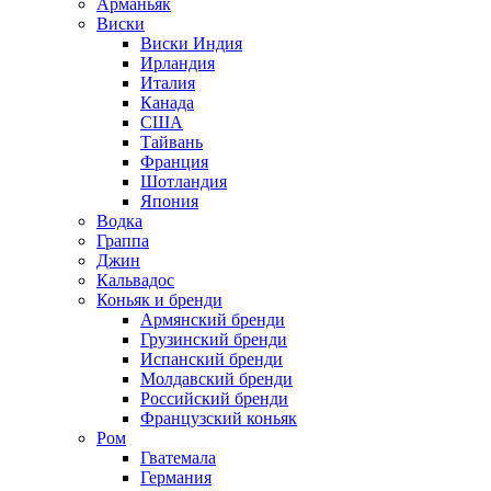
Арманьяк
Виски
Виски Индия
Ирландия
Италия
Канада
США
Тайвань
Франция
Шотландия
Япония
Водка
Граппа
Джин
Кальвадос
Коньяк и бренди
Армянский бренди
Грузинский бренди
Испанский бренди
Молдавский бренди
Российский бренди
Французский коньяк
Ром
Гватемала
Германия