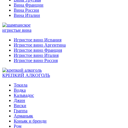
Вина Франции
Вина России
Вина Италии
игристые вина
Игристое вино Испания
Игристое вино Аргентина
Игристое вино Франция
Игристое вино Италия
Игристое вино Россия
КРЕПКИЙ АЛКОГОЛЬ
Текила
Водка
Кальвадос
Джин
Виски
Граппа
Арманьяк
Коньяк и бренди
Ром