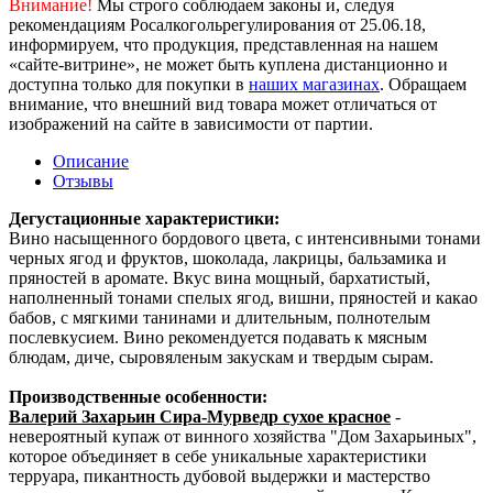
Внимание!
Мы строго соблюдаем законы и, следуя
рекомендациям Росалкогольрегулирования от 25.06.18,
информируем, что продукция, представленная на нашем
«сайте-витрине», не может быть куплена дистанционно и
доступна только для покупки в
наших магазинах
. Обращаем
внимание, что внешний вид товара может отличаться от
изображений на сайте в зависимости от партии.
Описание
Отзывы
Дегустационные характеристики:
Вино насыщенного бордового цвета, с интенсивными тонами
черных ягод и фруктов, шоколада, лакрицы, бальзамика и
пряностей в аромате. Вкус вина мощный, бархатистый,
наполненный тонами спелых ягод, вишни, пряностей и какао
бабов, с мягкими танинами и длительным, полнотелым
послевкусием. Вино рекомендуется подавать к мясным
блюдам, диче, сыровяленым закускам и твердым сырам.
Производственные особенности:
Валерий Захарьин Сира-Мурведр сухое красное
-
невероятный купаж от винного хозяйства
"Дом Захарьиных",
которое объединяет в себе уникальные характеристики
терруара, пикантность дубовой выдержки и мастерство