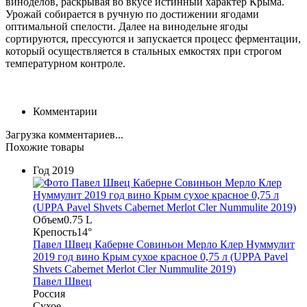
виноделов, раскрывая во вкусе истинный характер Крыма.
Урожай собирается в ручную по достижении ягодами
оптимальной спелости. Далее на винодельне ягоды
сортируются, прессуются и запускается процесс ферментации,
который осуществляется в стальных емкостях при строгом
температурном контроле.
Комментарии
Загрузка комментариев...
Похожие товары
Год
2019
Объем
0.75 L
Крепость
14°
Павел Швец Каберне Совиньон Мерло Клер Нуммулит
2019 год вино Крым сухое красное 0,75 л (UPPA Pavel
Shvets Сabernet Merlot Cler Nummulite 2019)
Павел Швец
Россия
Сухое