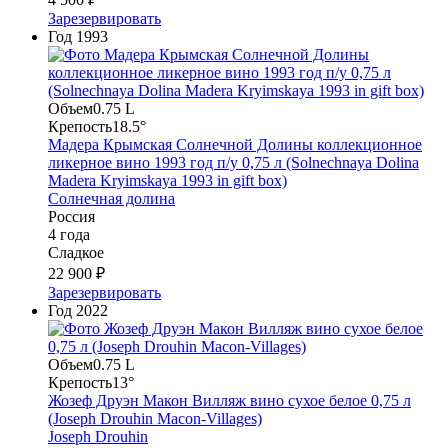
Зарезервировать
Год
1993
Объем
0.75 L
Крепость
18.5°
Мадера Крымская Солнечной Долины коллекционное
ликерное вино 1993 год п/у 0,75 л (Solnechnaya Dolina
Madera Kryimskaya 1993 in gift box)
Солнечная долина
Россия
4 года
Сладкое
22 900 ₽
Зарезервировать
Год
2022
Объем
0.75 L
Крепость
13°
Жозеф Друэн Макон Вилляж вино сухое белое 0,75 л
(Joseph Drouhin Macon-Villages)
Joseph Drouhin