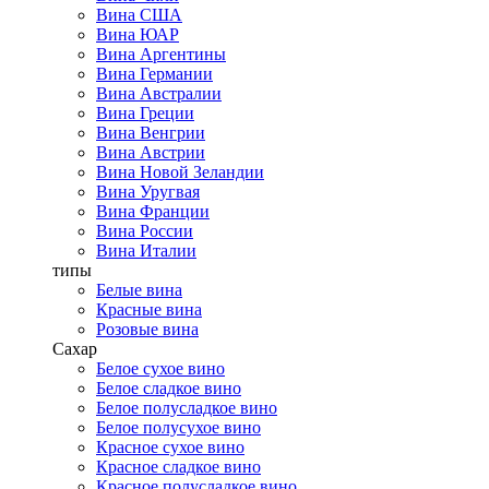
Вина США
Вина ЮАР
Вина Аргентины
Вина Германии
Вина Австралии
Вина Греции
Вина Венгрии
Вина Австрии
Вина Новой Зеландии
Вина Уругвая
Вина Франции
Вина России
Вина Италии
типы
Белые вина
Красные вина
Розовые вина
Сахар
Белое сухое вино
Белое сладкое вино
Белое полусладкое вино
Белое полусухое вино
Красное сухое вино
Красное сладкое вино
Красное полусладкое вино