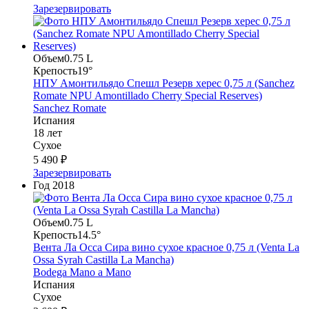
Зарезервировать
Объем
0.75 L
Крепость
19°
НПУ Амонтильядо Спешл Резерв херес 0,75 л (Sanchez
Romate NPU Amontillado Cherry Special Reserves)
Sanchez Romate
Испания
18 лет
Сухое
5 490 ₽
Зарезервировать
Год
2018
Объем
0.75 L
Крепость
14.5°
Вента Ла Осса Сира вино сухое красное 0,75 л (Venta La
Ossa Syrah Castilla La Mancha)
Bodega Mano a Mano
Испания
Сухое