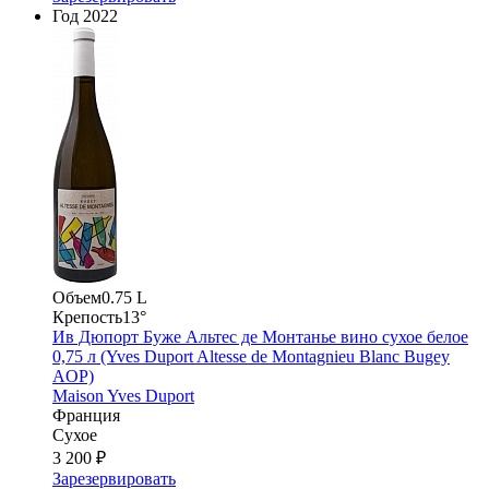
Год
2022
Объем
0.75 L
Крепость
13°
Ив Дюпорт Буже Альтес де Монтанье вино сухое белое
0,75 л (Yves Duport Altesse de Montagnieu Blanc Bugey
AOP)
Maison Yves Duport
Франция
Сухое
3 200 ₽
Зарезервировать