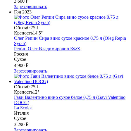
3 600 ₽
Зарезервировать
Год
2023
Объем
0.75 L
Крепость
14.5°
Олег Репин Сира вино сухое красное 0,75 л (Oleg Repin
Syrah)
Репин Олег Владимирович КФХ
Россия
Сухое
4 900 ₽
Зарезервировать
Объем
0.75 L
Крепость
12°
Гави Валентино вино сухое белое 0,75 л (Gavi Valentino
DOCG)
La Scolca
Италия
Сухое
3 290 ₽
Зарезервировать