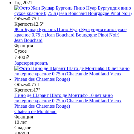
Год
2021
Объем
0.75 L
Крепость
12.5°
Жан Бушар Бургонь Пино Нуар Бургундия вино сухое
красное 0,75 л (Jean Bouchard Bourgogne Pinot Noir)
Jean Bouchard
Франция
Сухое
7 400 ₽
Зарезервировать
Объем
0.75 L
Крепость
17°
Пино де Шарант Шато де Монтифо 10 лет вино
ликерное красное 0,75 л (Chateau de Montifaud Vieux
Pineau des Charentes Rouge)
Chateau de Montifaud
Франция
10 лет
Сладкое
4 500 ₽