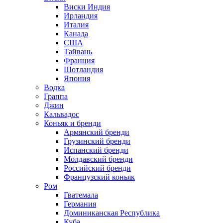
Виски Индия
Ирландия
Италия
Канада
США
Тайвань
Франция
Шотландия
Япония
Водка
Граппа
Джин
Кальвадос
Коньяк и бренди
Армянский бренди
Грузинский бренди
Испанский бренди
Молдавский бренди
Российский бренди
Французский коньяк
Ром
Гватемала
Германия
Доминиканская Республика
Куба