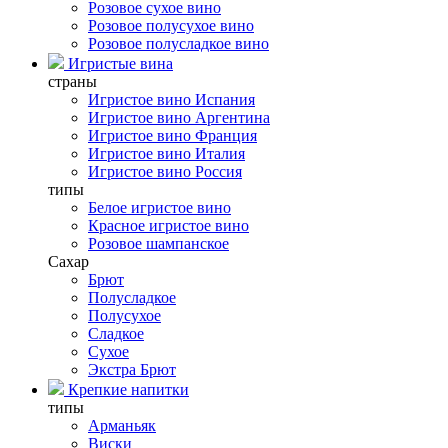
Розовое сухое вино
Розовое полусухое вино
Розовое полусладкое вино
Игристые вина
страны
Игристое вино Испания
Игристое вино Аргентина
Игристое вино Франция
Игристое вино Италия
Игристое вино Россия
типы
Белое игристое вино
Красное игристое вино
Розовое шампанское
Сахар
Брют
Полусладкое
Полусухое
Сладкое
Сухое
Экстра Брют
Крепкие напитки
типы
Арманьяк
Виски