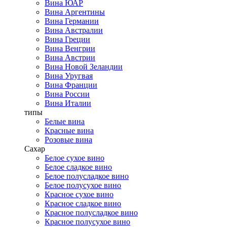
Вина ЮАР
Вина Аргентины
Вина Германии
Вина Австралии
Вина Греции
Вина Венгрии
Вина Австрии
Вина Новой Зеландии
Вина Уругвая
Вина Франции
Вина России
Вина Италии
типы
Белые вина
Красные вина
Розовые вина
Сахар
Белое сухое вино
Белое сладкое вино
Белое полусладкое вино
Белое полусухое вино
Красное сухое вино
Красное сладкое вино
Красное полусладкое вино
Красное полусухое вино