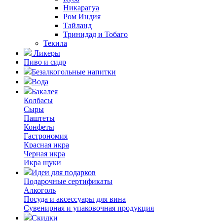
Никарагуа
Ром Индия
Тайланд
Тринидад и Тобаго
Текила
Ликеры
Пиво и сидр
Безалкогольные напитки
Вода
Бакалея
Колбасы
Сыры
Паштеты
Конфеты
Гастрономия
Красная икра
Черная икра
Икра щуки
Идеи для подарков
Подарочные сертификаты
Алкоголь
Посуда и аксессуары для вина
Сувенирная и упаковочная продукция
Скидки