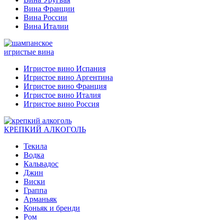
Вина Франции
Вина России
Вина Италии
игристые вина
Игристое вино Испания
Игристое вино Аргентина
Игристое вино Франция
Игристое вино Италия
Игристое вино Россия
КРЕПКИЙ АЛКОГОЛЬ
Текила
Водка
Кальвадос
Джин
Виски
Граппа
Арманьяк
Коньяк и бренди
Ром