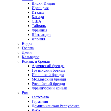
Виски Индия
Ирландия
Италия
Канада
США
Тайвань
Франция
Шотландия
Япония
Водка
Граппа
Джин
Кальвадос
Коньяк и бренди
Армянский бренди
Грузинский бренди
Испанский бренди
Молдавский бренди
Российский бренди
Французский коньяк
Ром
Гватемала
Германия
Доминиканская Республика
Куба