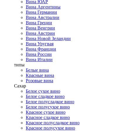
Вина ЮАР
Вина Аргентины
Вина Германии
Вина Австралии
Вина Греции
Вина Венгрии
Вина Австрии
Вина Новой Зеландии
Вина Уругвая
Вина Франции
Вина России
Вина Италии
типы
Белые вина
Красные вина
Розовые вина
Сахар
Белое сухое вино
Белое сладкое вино
Белое полусладкое вино
Белое полусухое вино
Красное сухое вино
Красное сладкое вино
Красное полусладкое вино
Красное полусухое вино