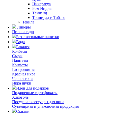
Никарагуа
Ром Индия
Тайланд
Тринидад и Тобаго
Текила
Ликеры
Пиво и сидр
Безалкогольные напитки
Вода
Бакалея
Колбасы
Сыры
Паштеты
Конфеты
Гастрономия
Красная икра
Черная икра
Икра щуки
Идеи для подарков
Подарочные сертификаты
Алкоголь
Посуда и аксессуары для вина
Сувенирная и упаковочная продукция
Скидки