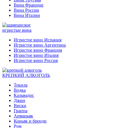
Вина Франции
Вина России
Вина Италии
игристые вина
Игристое вино Испания
Игристое вино Аргентина
Игристое вино Франция
Игристое вино Италия
Игристое вино Россия
КРЕПКИЙ АЛКОГОЛЬ
Текила
Водка
Кальвадос
Джин
Виски
Граппа
Арманьяк
Коньяк и бренди
Ром