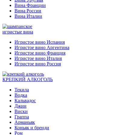
Вина Франции
Вина России
Вина Италии
игристые вина
Игристое вино Испания
Игристое вино Аргентина
Игристое вино Франция
Игристое вино Италия
Игристое вино Россия
КРЕПКИЙ АЛКОГОЛЬ
Текила
Водка
Кальвадос
Джин
Виски
Граппа
Арманьяк
Коньяк и бренди
Ром