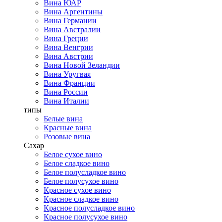
Вина ЮАР
Вина Аргентины
Вина Германии
Вина Австралии
Вина Греции
Вина Венгрии
Вина Австрии
Вина Новой Зеландии
Вина Уругвая
Вина Франции
Вина России
Вина Италии
типы
Белые вина
Красные вина
Розовые вина
Сахар
Белое сухое вино
Белое сладкое вино
Белое полусладкое вино
Белое полусухое вино
Красное сухое вино
Красное сладкое вино
Красное полусладкое вино
Красное полусухое вино