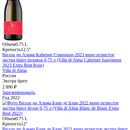
Объем
0.75 L
Крепость
12.5°
Вилла ди Альма Каберне Совиньон 2023 вино игристое
экстра брют розовое 0,75 л (Villa di Alma Cabernet Sauvignon
2023 Extra Brut Rose)
Villa di Alma
Россия
Экстра брют
2 890 ₽
Зарезервировать
Год
2022
Объем
0.75 L
Крепость
12°
Вилла ди Альма Блан де Блан 2022 вино игристое экстра брют