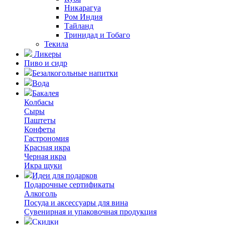
Никарагуа
Ром Индия
Тайланд
Тринидад и Тобаго
Текила
Ликеры
Пиво и сидр
Безалкогольные напитки
Вода
Бакалея
Колбасы
Сыры
Паштеты
Конфеты
Гастрономия
Красная икра
Черная икра
Икра щуки
Идеи для подарков
Подарочные сертификаты
Алкоголь
Посуда и аксессуары для вина
Сувенирная и упаковочная продукция
Скидки