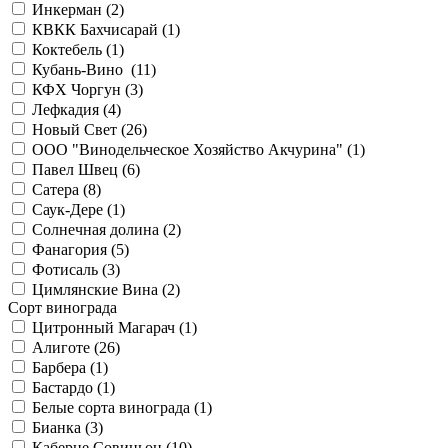
Инкерман (
2
)
КВКК Бахчисарай (
1
)
Коктебель (
1
)
Кубань-Вино (
11
)
КФХ Чоргун (
3
)
Лефкадия (
4
)
Новый Свет (
26
)
ООО "Винодельческое Хозяйство Акчурина" (
1
)
Павел Швец (
6
)
Сатера (
8
)
Саук-Дере (
1
)
Солнечная долина (
2
)
Фанагория (
5
)
Фотисаль (
3
)
Цимлянские Вина (
2
)
Сорт винограда
Цитронный Магарач (
1
)
Алиготе (
26
)
Барбера (
1
)
Бастардо (
1
)
Белые сорта винограда (
1
)
Бианка (
3
)
Каберне Совиньон (
10
)