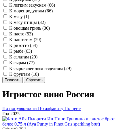
К легким закускам (
66
)
К морепродуктам (
66
)
К мясу (
1
)
К мясу птицы (
32
)
К овощам гриль (
36
)
К пасте (
53
)
К паштетам (
29
)
К ризотто (
54
)
К рыбе (
63
)
К салатам (
29
)
К сырам (
77
)
К сыровяленным изделиям (
29
)
К фруктам (
18
)
Показать
Сбросить
Игристое вино Россия
По популярности
По алфавиту
По цене
Год
2025