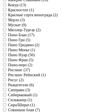
Кокур (
13
)
Красностоп (
1
)
Красные сорта винограда (
2
)
Мерло (
3
)
Мускат (
9
)
Мюллер-Тургау (
2
)
Пино Блан (
17
)
Пино Гри (
5
)
Пино Гриджио (
2
)
Пино Менье (
1
)
Пино Нуар (
50
)
Пино Фран (
5
)
Пино-неро (
2
)
Рислинг (
37
)
Рислинг Рейнский (
1
)
Рисус (
2
)
Ркацителли (
6
)
Саперави (
3
)
Сибирьковый (
1
)
Сильванер (
1
)
Сира/Шираз (
1
)
Совиньон блан (
7
)