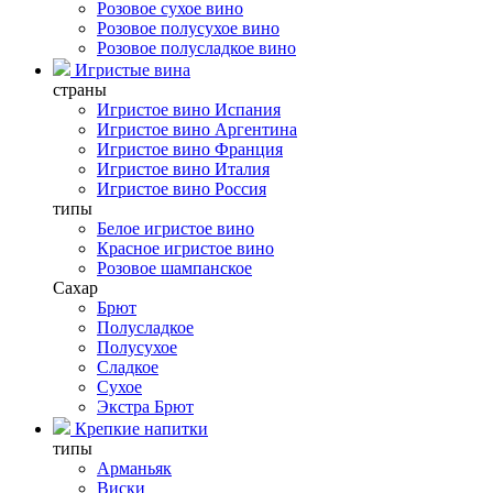
Розовое сухое вино
Розовое полусухое вино
Розовое полусладкое вино
Игристые вина
страны
Игристое вино Испания
Игристое вино Аргентина
Игристое вино Франция
Игристое вино Италия
Игристое вино Россия
типы
Белое игристое вино
Красное игристое вино
Розовое шампанское
Сахар
Брют
Полусладкое
Полусухое
Сладкое
Сухое
Экстра Брют
Крепкие напитки
типы
Арманьяк
Виски