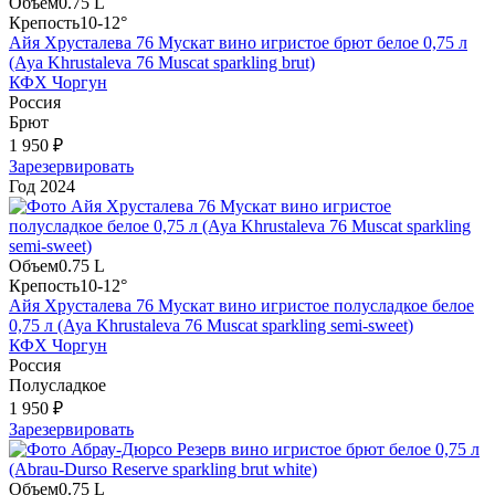
Объем
0.75 L
Крепость
10-12°
Айя Хрусталева 76 Мускат вино игристое брют белое 0,75 л
(Aya Khrustaleva 76 Muscat sparkling brut)
КФХ Чоргун
Россия
Брют
1 950 ₽
Зарезервировать
Год
2024
Объем
0.75 L
Крепость
10-12°
Айя Хрусталева 76 Мускат вино игристое полусладкое белое
0,75 л (Aya Khrustaleva 76 Muscat sparkling semi-sweet)
КФХ Чоргун
Россия
Полусладкое
1 950 ₽
Зарезервировать
Объем
0.75 L