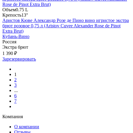
Объем
0.75 L
Крепость
13°
Аристов Кюве Александр Розе де Пино вино игристое экстра
брют розовое 0,75 л (Aristov Cuvee Alexander Rose de Pinot
Extra Brut)
Кубань-Вино
Россия
Экстра брют
1 390 ₽
Зарезервировать
1
2
3
...
6
7
Компания
О компании
Отзывы