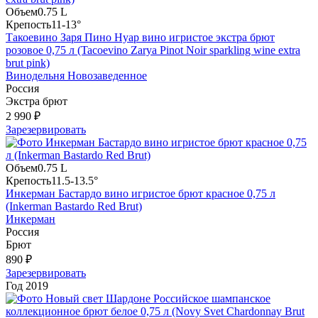
Объем
0.75 L
Крепость
11-13°
Такоевино Заря Пино Нуар вино игристое экстра брют
розовое 0,75 л (Tacoevino Zarya Pinot Noir sparkling wine extra
brut pink)
Винодельня Новозаведенное
Россия
Экстра брют
2 990 ₽
Зарезервировать
Объем
0.75 L
Крепость
11.5-13.5°
Инкерман Бастардо вино игристое брют красное 0,75 л
(Inkerman Bastardo Red Brut)
Инкерман
Россия
Брют
890 ₽
Зарезервировать
Год
2019