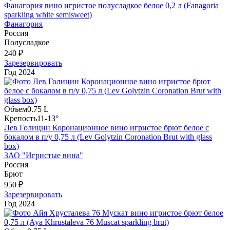
Фанагория вино игристое полусладкое белое 0,2 л (Fanagoria
sparkling white semisweet)
Фанагория
Россия
Полусладкое
240 ₽
Зарезервировать
Год
2024
Объем
0.75 L
Крепость
11-13°
Лев Голицин Коронационное вино игристое брют белое с
бокалом в п/у 0,75 л (Lev Golytzin Coronation Brut with glass
box)
ЗАО "Игристые вина"
Россия
Брют
950 ₽
Зарезервировать
Год
2024