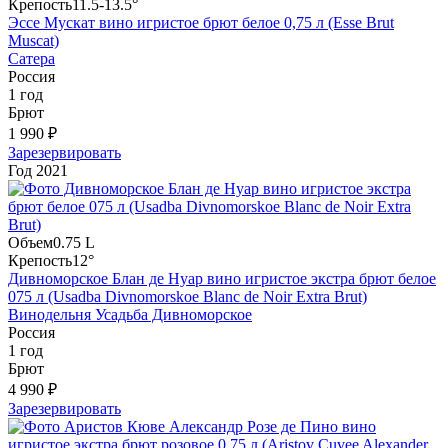
Крепость
11.5-13.5°
Эссе Мускат вино игристое брют белое 0,75 л (Esse Brut
Muscat)
Сатера
Россия
1 год
Брют
1 990 ₽
Зарезервировать
Год
2021
Объем
0.75 L
Крепость
12°
Дивноморское Блан де Нуар вино игристое экстра брют белое
075 л (Usadba Divnomorskoe Blanc de Noir Extra Brut)
Винодельня Усадьба Дивноморское
Россия
1 год
Брют
4 990 ₽
Зарезервировать