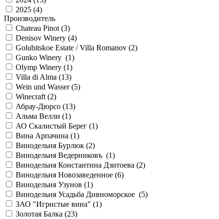
2025 (
4
)
Производитель
Chateau Pinot (
3
)
Denisov Winery (
4
)
Golubitskoe Estate / Villa Romanov (
2
)
Gunko Winery (
1
)
Olymp Winery (
1
)
Villa di Alma (
13
)
Wein und Wasser (
5
)
Winecraft (
2
)
Абрау-Дюрсо (
13
)
Альма Велли (
1
)
АО Скалистый Берег (
1
)
Вина Арпачина (
1
)
Винодельня Бурлюк (
2
)
Винодельня Ведерниковъ (
1
)
Винодельня Константина Дзитоева (
2
)
Винодельня Новозаведенное (
6
)
Винодельня Узунов (
1
)
Винодельня Усадьба Дивноморское (
5
)
ЗАО "Игристые вина" (
1
)
Золотая Балка (
23
)