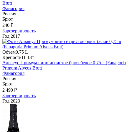
Brut)
Фанагория
Россия
Брют
240 ₽
Зарезервировать
Год
2017
Объем
0.75 L
Крепость
11-13°
Альвеус Примум вино игристое брют белое 0,75 л (Fanagoria
Primum Alveus Brut)
Фанагория
Россия
Брют
2 490 ₽
Зарезервировать
Год
2023