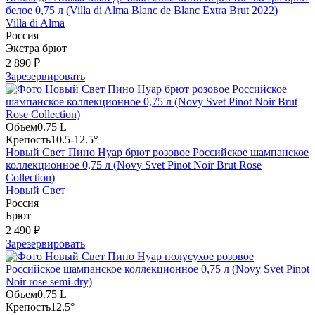
белое 0,75 л (Villa di Alma Blanc de Blanc Extra Brut 2022)
Villa di Alma
Россия
Экстра брют
2 890 ₽
Зарезервировать
Объем
0.75 L
Крепость
10.5-12.5°
Новый Свет Пино Нуар брют розовое Российское шампанское
коллекционное 0,75 л (Novy Svet Pinot Noir Brut Rose
Collection)
Новый Свет
Россия
Брют
2 490 ₽
Зарезервировать
Объем
0.75 L
Крепость
12.5°