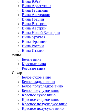
Вина ЮАР
Вина Аргентины
Вина Германии
Вина Австралии
Вина Греции
Вина Венгрии
Вина Австрии
Вина Новой Зеландии
Вина Уругвая
Вина Франции
Вина России
Вина Италии
типы
Белые вина
Красные вина
Розовые вина
Сахар
Белое сухое вино
Белое сладкое вино
Белое полусладкое вино
Белое полусухое вино
Красное сухое вино
Красное сладкое вино
Красное полусладкое вино
Красное полусухое вино