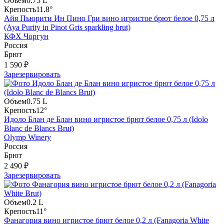
Объем
0.75 L
Крепость
11.8°
Айя Пьюрити Ин Пино Гри вино игристое брют белое 0,75 л
(Aya Purity in Pinot Gris sparkling brut)
КФХ Чоргун
Россия
Брют
1 590 ₽
Зарезервировать
Объем
0.75 L
Крепость
12°
Идоло Блан де Блан вино игристое брют белое 0,75 л (Idolo
Blanc de Blancs Brut)
Olymp Winery
Россия
Брют
2 490 ₽
Зарезервировать
Объем
0.2 L
Крепость
11°
Фанагория вино игристое брют белое 0,2 л (Fanagoria White