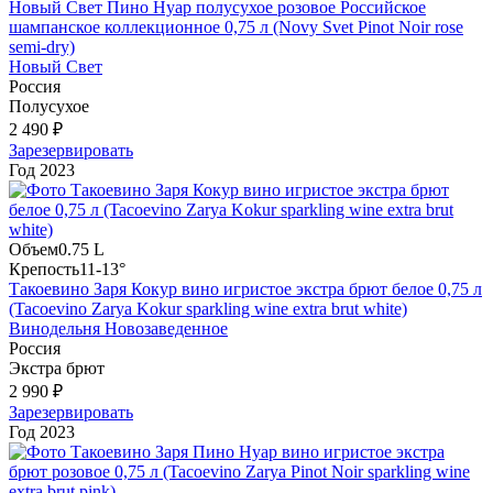
Новый Свет Пино Нуар полусухое розовое Российское
шампанское коллекционное 0,75 л (Novy Svet Pinot Noir rose
semi-dry)
Новый Свет
Россия
Полусухое
2 490 ₽
Зарезервировать
Год
2023
Объем
0.75 L
Крепость
11-13°
Такоевино Заря Кокур вино игристое экстра брют белое 0,75 л
(Tacoevino Zarya Kokur sparkling wine extra brut white)
Винодельня Новозаведенное
Россия
Экстра брют
2 990 ₽
Зарезервировать
Год
2023