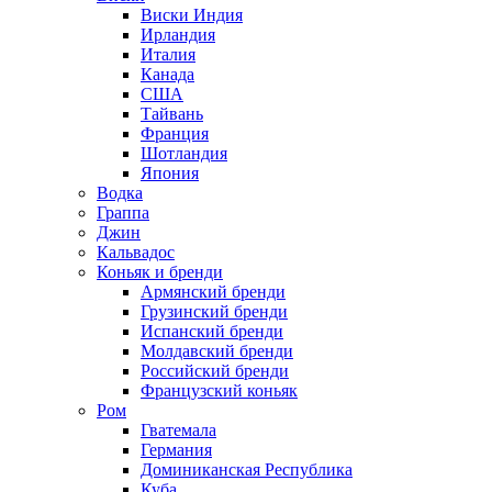
Виски Индия
Ирландия
Италия
Канада
США
Тайвань
Франция
Шотландия
Япония
Водка
Граппа
Джин
Кальвадос
Коньяк и бренди
Армянский бренди
Грузинский бренди
Испанский бренди
Молдавский бренди
Российский бренди
Французский коньяк
Ром
Гватемала
Германия
Доминиканская Республика
Куба