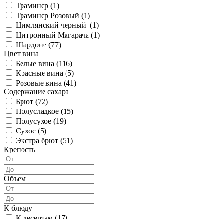
Траминер (
1
)
Траминер Розовый (
1
)
Цимлянский черный (
1
)
Цитронный Магарача (
1
)
Шардоне (
77
)
Цвет вина
Белые вина (
116
)
Красные вина (
5
)
Розовые вина (
41
)
Содержание сахара
Брют (
72
)
Полусладкое (
15
)
Полусухое (
19
)
Сухое (
5
)
Экстра брют (
51
)
Крепость
Объем
К блюду
К десертам (
17
)