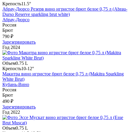
Крепость
11.5°
Абрау-Дюрсо Резерв вино игристое брют белое 0,75 л (Abrau-
Durso Reserve sparkling brut white)
Абрау-Дюрсо
Россия
Брют
790 ₽
Зарезервировать
Год
2024
Объем
0.75 L
Крепость
10-12°
Макитра вино игристое брют белое 0,75 л (Makitra Sparkling
White Brut)
Кубань-Вино
Россия
Брют
490 ₽
Зарезервировать
Год
2022
Объем
0.75 L