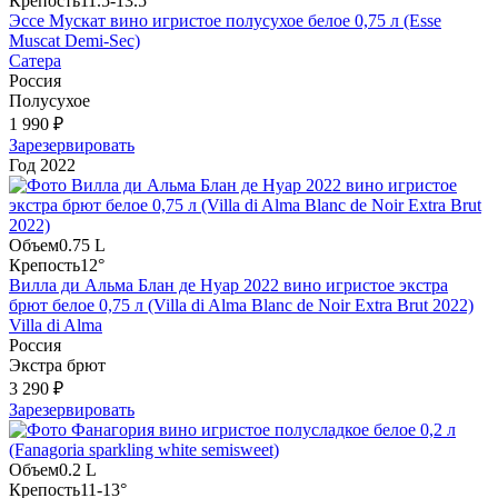
Крепость
11.5-13.5°
Эссе Мускат вино игристое полусухое белое 0,75 л (Esse
Muscat Demi-Sec)
Сатера
Россия
Полусухое
1 990 ₽
Зарезервировать
Год
2022
Объем
0.75 L
Крепость
12°
Вилла ди Альма Блан де Нуар 2022 вино игристое экстра
брют белое 0,75 л (Villa di Alma Blanc de Noir Extra Brut 2022)
Villa di Alma
Россия
Экстра брют
3 290 ₽
Зарезервировать
Объем
0.2 L
Крепость
11-13°