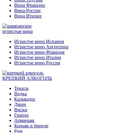
Вина Франции
Вина России
Вина Италии
игристые вина
Игристое вино Испания
Игристое вино Аргентина
Игристое вино Франция
Игристое вино Италия
Игристое вино Россия
КРЕПКИЙ АЛКОГОЛЬ
Текила
Водка
Кальвадос
Джин
Виски
Граппа
Арманьяк
Коньяк и бренди
Ром