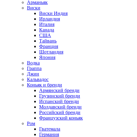
Арманьяк
Виски
Виски Индия
Ирландия
Италия
Канада
США
Тайвань
Франция
Шотландия
Япония
Водка
Граппа
Джин
Кальвадос
Коньяк и бренди
Армянский бренди
Грузинский бренди
Испанский бренди
Молдавский бренди
Российский бренди
Французский коньяк
Ром
Гватемала
Германия