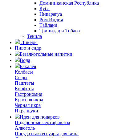
Доминиканская Республика
Куба
Никарагуа
Ром Индия
Тайланд
Тринидад и Тобаго
Текила
Ликеры
Пиво и сидр
Безалкогольные напитки
Вода
Бакалея
Колбасы
Сыры
Паштеты
Конфеты
Гастрономия
Красная икра
Черная икра
Икра щуки
Идеи для подарков
Подарочные сертификаты
Алкоголь
Посуда и аксессуары для вина