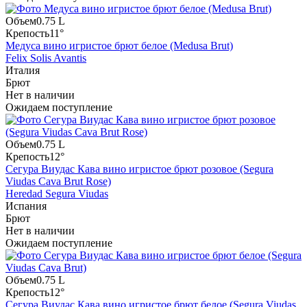
Объем
0.75 L
Крепость
11°
Медуса вино игристое брют белое (Medusa Brut)
Felix Solis Avantis
Италия
Брют
Нет в наличии
Ожидаем поступление
Объем
0.75 L
Крепость
12°
Сегура Виудас Кава вино игристое брют розовое (Segura
Viudas Cava Brut Rose)
Heredad Segura Viudas
Испания
Брют
Нет в наличии
Ожидаем поступление
Объем
0.75 L
Крепость
12°
Сегура Виудас Кава вино игристое брют белое (Segura Viudas