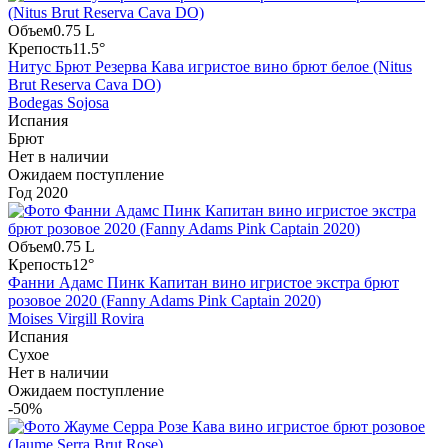
Объем
0.75 L
Крепость
11.5°
Нитус Брют Резерва Кава игристое вино брют белое (Nitus
Brut Reserva Cava DO)
Bodegas Sojosa
Испания
Брют
Нет в наличии
Ожидаем поступление
Год
2020
Объем
0.75 L
Крепость
12°
Фанни Адамс Пинк Капитан вино игристое экстра брют
розовое 2020 (Fanny Adams Pink Captain 2020)
Moises Virgill Rovira
Испания
Сухое
Нет в наличии
Ожидаем поступление
-50%