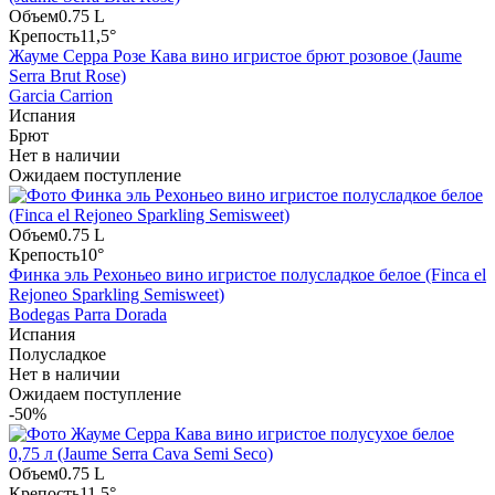
Объем
0.75 L
Крепость
11,5°
Жауме Серра Розе Кава вино игристое брют розовое (Jaume
Serra Brut Rose)
Garcia Carrion
Испания
Брют
Нет в наличии
Ожидаем поступление
Объем
0.75 L
Крепость
10°
Финка эль Рехоньео вино игристое полусладкое белое (Finca el
Rejoneo Sparkling Semisweet)
Bodegas Parra Dorada
Испания
Полусладкое
Нет в наличии
Ожидаем поступление
-50%
Объем
0.75 L
Крепость
11.5°