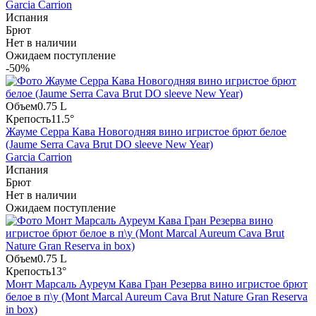
Garcia Carrion
Испания
Брют
Нет в наличии
Ожидаем поступление
-50%
Объем
0.75 L
Крепость
11.5°
Жауме Серра Кава Новогодняя вино игристое брют белое
(Jaume Serra Cava Brut DO sleeve New Year)
Garcia Carrion
Испания
Брют
Нет в наличии
Ожидаем поступление
Объем
0.75 L
Крепость
13°
Монт Марсаль Ауреум Кава Гран Резерва вино игристое брют
белое в п\у (Mont Marcal Aureum Cava Brut Nature Gran Reserva
in box)