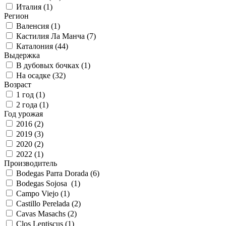
Италия (
1
)
Регион
Валенсия (
1
)
Кастилия Ла Манча (
7
)
Каталония (
44
)
Выдержка
В дубовых бочках (
1
)
На осадке (
32
)
Возраст
1 год (
1
)
2 года (
1
)
Год урожая
2016 (
2
)
2019 (
3
)
2020 (
2
)
2022 (
1
)
Производитель
Bodegas Parra Dorada (
6
)
Bodegas Sojosa (
1
)
Campo Viejo (
1
)
Castillo Perelada (
2
)
Cavas Masachs (
2
)
Clos Lentiscus (
1
)