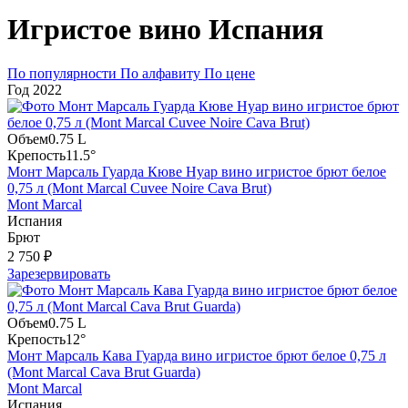
Игристое вино Испания
По популярности
По алфавиту
По цене
Год
2022
Объем
0.75 L
Крепость
11.5°
Монт Марсаль Гуарда Кюве Нуар вино игристое брют белое
0,75 л (Mont Marcal Cuvee Noire Cava Brut)
Mont Marcal
Испания
Брют
2 750 ₽
Зарезервировать
Объем
0.75 L
Крепость
12°
Монт Марсаль Кава Гуарда вино игристое брют белое 0,75 л
(Mont Marcal Cava Brut Guarda)
Mont Marcal
Испания