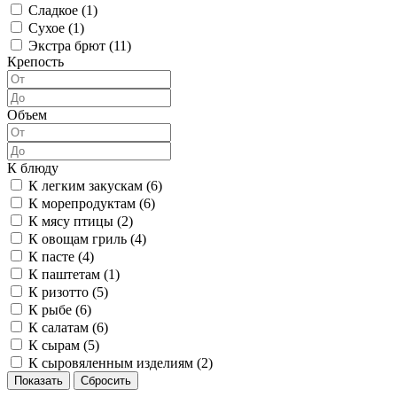
Сладкое (
1
)
Сухое (
1
)
Экстра брют (
11
)
Крепость
Объем
К блюду
К легким закускам (
6
)
К морепродуктам (
6
)
К мясу птицы (
2
)
К овощам гриль (
4
)
К пасте (
4
)
К паштетам (
1
)
К ризотто (
5
)
К рыбе (
6
)
К салатам (
6
)
К сырам (
5
)
К сыровяленным изделиям (
2
)
Показать
Сбросить