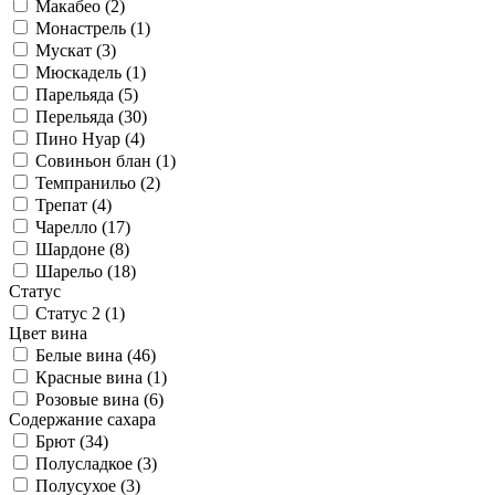
Макабео (
2
)
Монастрель (
1
)
Мускат (
3
)
Мюскадель (
1
)
Парельяда (
5
)
Перельяда (
30
)
Пино Нуар (
4
)
Совиньон блан (
1
)
Темпранильо (
2
)
Трепат (
4
)
Чарелло (
17
)
Шардоне (
8
)
Шарельо (
18
)
Статус
Статус 2 (
1
)
Цвет вина
Белые вина (
46
)
Красные вина (
1
)
Розовые вина (
6
)
Содержание сахара
Брют (
34
)
Полусладкое (
3
)
Полусухое (
3
)