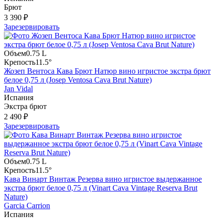
Брют
3 390 ₽
Зарезервировать
Объем
0.75 L
Крепость
11.5°
Жозеп Вентоса Кава Брют Натюр вино игристое экстра брют
белое 0,75 л (Josep Ventosa Cava Brut Nature)
Jan Vidal
Испания
Экстра брют
2 490 ₽
Зарезервировать
Объем
0.75 L
Крепость
11.5°
Кава Винарт Винтаж Резерва вино игристое выдержанное
экстра брют белое 0,75 л (Vinart Cava Vintage Reserva Brut
Nature)
Garcia Carrion
Испания