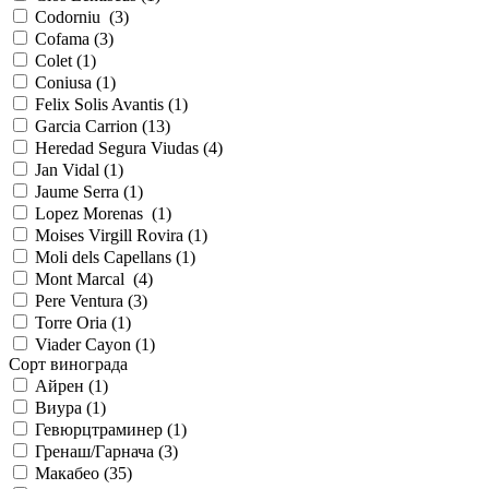
Codorniu (
3
)
Cofama (
3
)
Colet (
1
)
Coniusa (
1
)
Felix Solis Avantis (
1
)
Garcia Carrion (
13
)
Heredad Segura Viudas (
4
)
Jan Vidal (
1
)
Jaume Serra (
1
)
Lopez Morenas (
1
)
Moises Virgill Rovira (
1
)
Moli dels Capellans (
1
)
Mont Marcal (
4
)
Pere Ventura (
3
)
Torre Oria (
1
)
Viader Cayon (
1
)
Сорт винограда
Айрен (
1
)
Виура (
1
)
Гевюрцтраминер (
1
)
Гренаш/Гарнача (
3
)
Макабео (
35
)