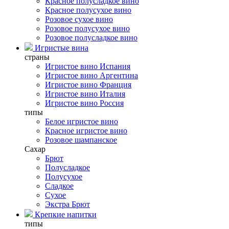
Красное полусладкое вино
Красное полусухое вино
Розовое сухое вино
Розовое полусухое вино
Розовое полусладкое вино
Игристые вина
страны
Игристое вино Испания
Игристое вино Аргентина
Игристое вино Франция
Игристое вино Италия
Игристое вино Россия
типы
Белое игристое вино
Красное игристое вино
Розовое шампанское
Сахар
Брют
Полусладкое
Полусухое
Сладкое
Сухое
Экстра Брют
Крепкие напитки
типы