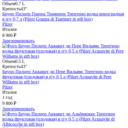
Объем
0.7 L
Крепость
43°
Бруно Пилцер Граппа Траминер Трентино водка виноградная
в п\у 0,7 л (Pilzer Grappa di Traminer in gift box)
Pilzer
Италия
8 900 ₽
Зарезервировать
Объем
0.5 L
Крепость
43°
Бруно Пилцер Аквавит ди Пере Вильямс Трентино водка
фруктовая (плодовая) в п\у 0,5 л (Pilzer Acquavite di Pere
Williams in gift box)
Pilzer
Италия
1 год
9 800 ₽
Зарезервировать