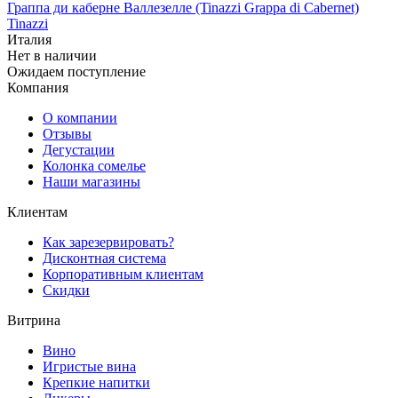
Граппа ди каберне Валлезелле (Tinazzi Grappa di Cabernet)
Tinazzi
Италия
Нет в наличии
Ожидаем поступление
Компания
О компании
Отзывы
Дегустации
Колонка сомелье
Наши магазины
Клиентам
Как зарезервировать?
Дисконтная система
Корпоративным клиентам
Скидки
Витрина
Вино
Игристые вина
Крепкие напитки