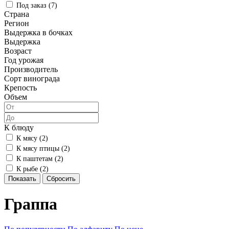
Под заказ (
7
)
Страна
Регион
Выдержка в бочках
Выдержка
Возраст
Год урожая
Производитель
Сорт винограда
Крепость
Объем
К блюду
К мясу (
2
)
К мясу птицы (
2
)
К паштетам (
2
)
К рыбе (
2
)
Показать
Сбросить
Граппа