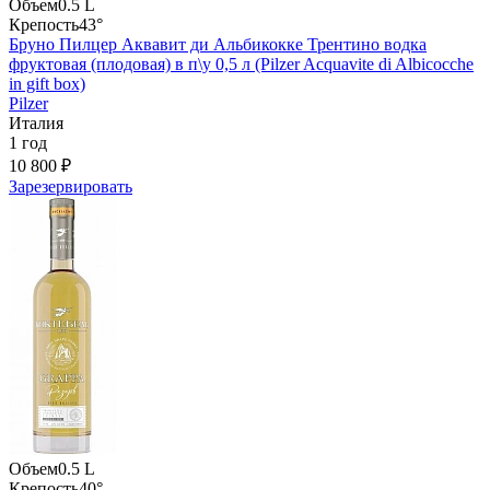
Объем
0.5 L
Крепость
43°
Бруно Пилцер Аквавит ди Альбикокке Трентино водка
фруктовая (плодовая) в п\у 0,5 л (Pilzer Acquavite di Albicocche
in gift box)
Pilzer
Италия
1 год
10 800 ₽
Зарезервировать
Объем
0.5 L
Крепость
40°