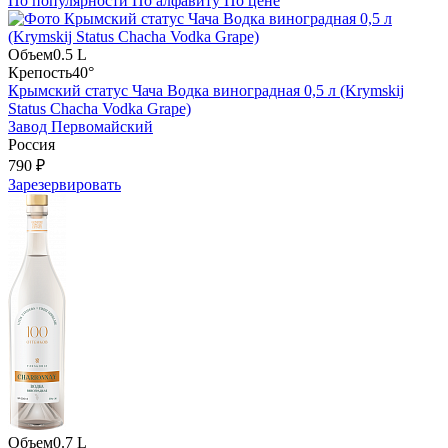
По популярности
По алфавиту
По цене
Объем
0.5 L
Крепость
40°
Крымский статус Чача Водка виноградная 0,5 л (Krymskij
Status Chacha Vodka Grape)
Завод Первомайский
Россия
790 ₽
Зарезервировать
Объем
0.7 L