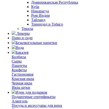
Доминиканская Республика
Куба
Никарагуа
Ром Индия
Тайланд
Тринидад и Тобаго
Текила
Ликеры
Пиво и сидр
Безалкогольные напитки
Вода
Бакалея
Колбасы
Сыры
Паштеты
Конфеты
Гастрономия
Красная икра
Черная икра
Икра щуки
Идеи для подарков
Подарочные сертификаты
Алкоголь
Посуда и аксессуары для вина