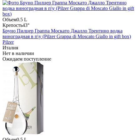
Объем
0.5 L
Крепость
43°
Бруно Пилцер Граппа Москато Джалло Трентино водка
виноградная в п\у (Pilzer Grappa di Moscato Giallo in gift box)
Pilzer
Италия
Нет в наличии
Ожидаем поступление
Объем
0.5 L