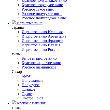
Красное полусладкое вино
Красное полусухое вино
Розовое сухое вино
Розовое полусухое вино
Розовое полусладкое вино
Игристые вина
страны
Игристое вино Испания
Игристое вино Аргентина
Игристое вино Франция
Игристое вино Италия
Игристое вино Россия
типы
Белое игристое вино
Красное игристое вино
Розовое шампанское
Сахар
Брют
Полусладкое
Полусухое
Сладкое
Сухое
Экстра Брют
Крепкие напитки
типы