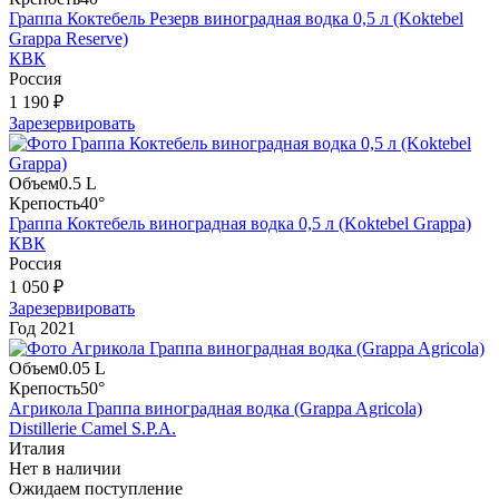
Граппа Коктебель Резерв виноградная водка 0,5 л (Koktebel
Grappa Reserve)
КВК
Россия
1 190 ₽
Зарезервировать
Объем
0.5 L
Крепость
40°
Граппа Коктебель виноградная водка 0,5 л (Koktebel Grappa)
КВК
Россия
1 050 ₽
Зарезервировать
Год
2021
Объем
0.05 L
Крепость
50°
Агрикола Граппа виноградная водка (Grappa Agricola)
Distillerie Camel S.P.A.
Италия
Нет в наличии
Ожидаем поступление