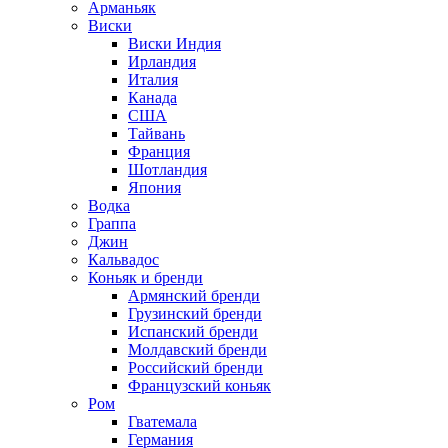
Арманьяк
Виски
Виски Индия
Ирландия
Италия
Канада
США
Тайвань
Франция
Шотландия
Япония
Водка
Граппа
Джин
Кальвадос
Коньяк и бренди
Армянский бренди
Грузинский бренди
Испанский бренди
Молдавский бренди
Российский бренди
Французский коньяк
Ром
Гватемала
Германия