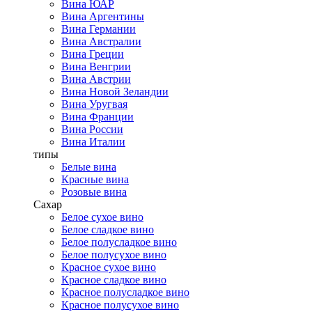
Вина ЮАР
Вина Аргентины
Вина Германии
Вина Австралии
Вина Греции
Вина Венгрии
Вина Австрии
Вина Новой Зеландии
Вина Уругвая
Вина Франции
Вина России
Вина Италии
типы
Белые вина
Красные вина
Розовые вина
Сахар
Белое сухое вино
Белое сладкое вино
Белое полусладкое вино
Белое полусухое вино
Красное сухое вино
Красное сладкое вино
Красное полусладкое вино
Красное полусухое вино