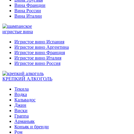
Вина Франции
Вина России
Вина Италии
игристые вина
Игристое вино Испания
Игристое вино Аргентина
Игристое вино Франция
Игристое вино Италия
Игристое вино Россия
КРЕПКИЙ АЛКОГОЛЬ
Текила
Водка
Кальвадос
Джин
Виски
Граппа
Арманьяк
Коньяк и бренди
Ром