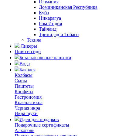
Германия
Доминиканская Республика
Куба
Никарагуа
Ром Индия
Тайланд
Тринидад и Тобаго
Текила
Ликеры
Пиво и сидр
Безалкогольные напитки
Вода
Бакалея
Колбасы
Сыры
Паштеты
Конфеты
Гастрономия
Красная икра
Черная икра
Икра щуки
Идеи для подарков
Подарочные сертификаты
Алкоголь
Посуда и аксессуары для вина