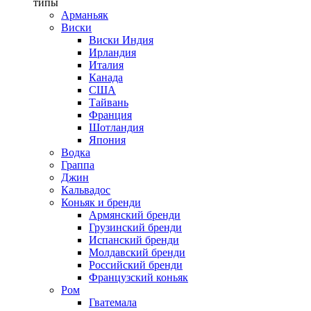
типы
Арманьяк
Виски
Виски Индия
Ирландия
Италия
Канада
США
Тайвань
Франция
Шотландия
Япония
Водка
Граппа
Джин
Кальвадос
Коньяк и бренди
Армянский бренди
Грузинский бренди
Испанский бренди
Молдавский бренди
Российский бренди
Французский коньяк
Ром
Гватемала