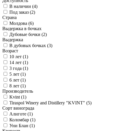
Доступность
В наличии (
4
)
Под заказ (
2
)
Страна
Молдова (
6
)
Выдержка в бочках
Дубовые бочки (
2
)
Выдержка
В дубовых бочках (
3
)
Возраст
10 лет (
1
)
14 лет (
1
)
3 года (
1
)
5 лет (
1
)
6 лет (
1
)
8 лет (
1
)
Производитель
Kvint (
1
)
Tiraspol Winery and Distillery "KVINT" (
5
)
Сорт винограда
Алиготе (
1
)
Коломбар (
1
)
Уни Блан (
1
)
Крепость