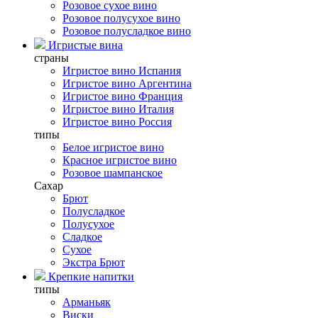
Розовое сухое вино
Розовое полусухое вино
Розовое полусладкое вино
Игристые вина
страны
Игристое вино Испания
Игристое вино Аргентина
Игристое вино Франция
Игристое вино Италия
Игристое вино Россия
типы
Белое игристое вино
Красное игристое вино
Розовое шампанское
Сахар
Брют
Полусладкое
Полусухое
Сладкое
Сухое
Экстра Брют
Крепкие напитки
типы
Арманьяк
Виски