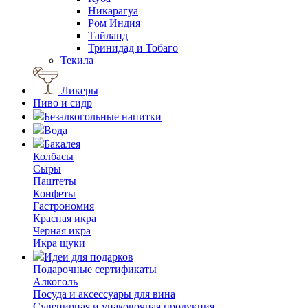
Никарагуа
Ром Индия
Тайланд
Тринидад и Тобаго
Текила
Ликеры
Пиво и сидр
Безалкогольные напитки
Вода
Бакалея
Колбасы
Сыры
Паштеты
Конфеты
Гастрономия
Красная икра
Черная икра
Икра щуки
Идеи для подарков
Подарочные сертификаты
Алкоголь
Посуда и аксессуары для вина
Сувенирная и упаковочная продукция