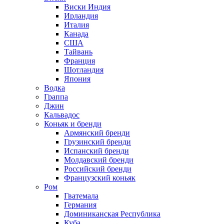
Виски Индия
Ирландия
Италия
Канада
США
Тайвань
Франция
Шотландия
Япония
Водка
Граппа
Джин
Кальвадос
Коньяк и бренди
Армянский бренди
Грузинский бренди
Испанский бренди
Молдавский бренди
Российский бренди
Французский коньяк
Ром
Гватемала
Германия
Доминиканская Республика
Куба