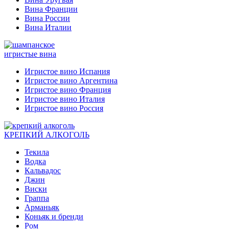
Вина Франции
Вина России
Вина Италии
игристые вина
Игристое вино Испания
Игристое вино Аргентина
Игристое вино Франция
Игристое вино Италия
Игристое вино Россия
КРЕПКИЙ АЛКОГОЛЬ
Текила
Водка
Кальвадос
Джин
Виски
Граппа
Арманьяк
Коньяк и бренди
Ром