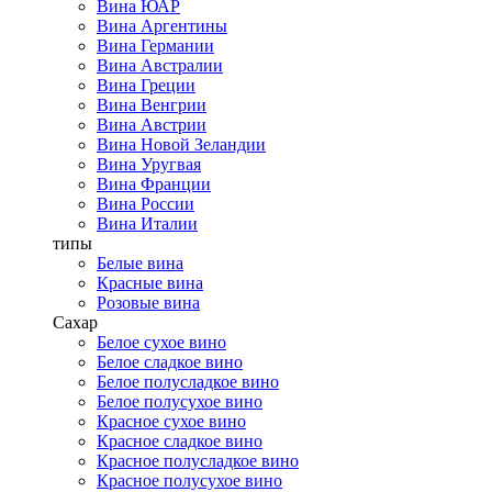
Вина ЮАР
Вина Аргентины
Вина Германии
Вина Австралии
Вина Греции
Вина Венгрии
Вина Австрии
Вина Новой Зеландии
Вина Уругвая
Вина Франции
Вина России
Вина Италии
типы
Белые вина
Красные вина
Розовые вина
Сахар
Белое сухое вино
Белое сладкое вино
Белое полусладкое вино
Белое полусухое вино
Красное сухое вино
Красное сладкое вино
Красное полусладкое вино
Красное полусухое вино