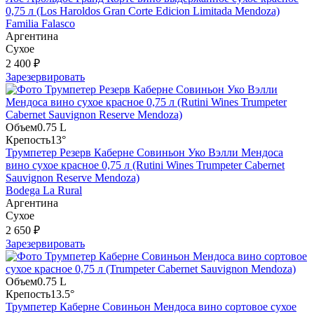
0,75 л (Los Haroldos Gran Corte Edicion Limitada Mendoza)
Familia Falasco
Аргентина
Сухое
2 400 ₽
Зарезервировать
Объем
0.75 L
Крепость
13°
Трумпетер Резерв Каберне Совиньон Уко Вэлли Мендоса
вино сухое красное 0,75 л (Rutini Wines Trumpeter Cabernet
Sauvignon Reserve Mendoza)
Bodega La Rural
Аргентина
Сухое
2 650 ₽
Зарезервировать
Объем
0.75 L
Крепость
13.5°
Трумпетер Каберне Совиньон Мендоса вино сортовое сухое