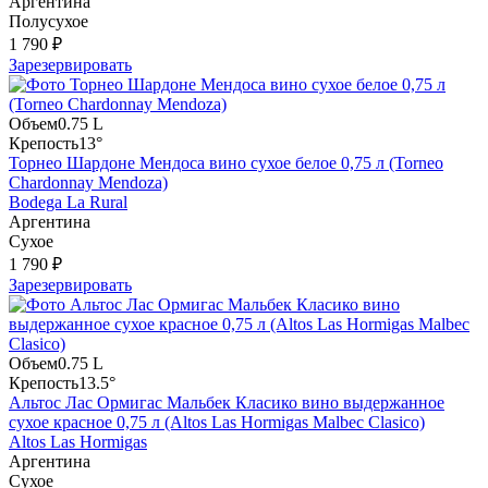
Аргентина
Полусухое
1 790 ₽
Зарезервировать
Объем
0.75 L
Крепость
13°
Торнео Шардоне Мендоса вино сухое белое 0,75 л (Torneo
Chardonnay Mendoza)
Bodega La Rural
Аргентина
Сухое
1 790 ₽
Зарезервировать
Объем
0.75 L
Крепость
13.5°
Альтос Лас Ормигас Мальбек Класико вино выдержанное
сухое красное 0,75 л (Altos Las Hormigas Malbec Clasico)
Altos Las Hormigas
Аргентина
Сухое