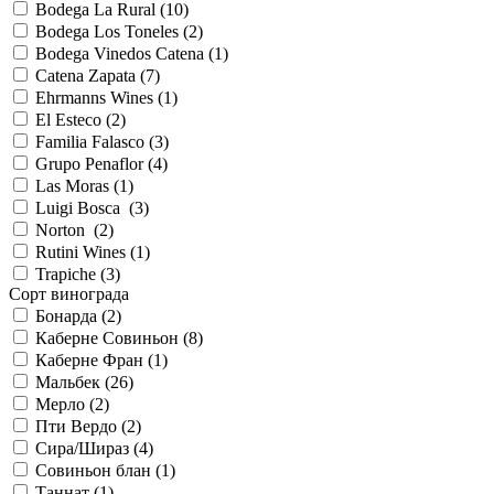
Bodega La Rural (
10
)
Bodega Los Toneles (
2
)
Bodega Vinedos Catena (
1
)
Catena Zapata (
7
)
Ehrmanns Wines (
1
)
El Esteco (
2
)
Familia Falasco (
3
)
Grupo Penaflor (
4
)
Las Моras (
1
)
Luigi Bosca (
3
)
Norton (
2
)
Rutini Wines (
1
)
Trapiche (
3
)
Сорт винограда
Бонарда (
2
)
Каберне Совиньон (
8
)
Каберне Фран (
1
)
Мальбек (
26
)
Мерло (
2
)
Пти Вердо (
2
)
Сира/Шираз (
4
)
Совиньон блан (
1
)
Таннат (
1
)