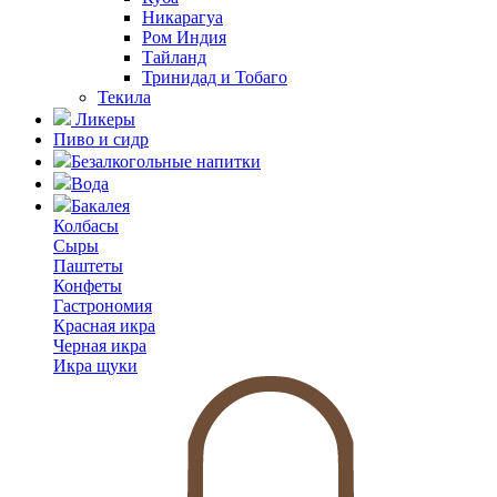
Никарагуа
Ром Индия
Тайланд
Тринидад и Тобаго
Текила
Ликеры
Пиво и сидр
Безалкогольные напитки
Вода
Бакалея
Колбасы
Сыры
Паштеты
Конфеты
Гастрономия
Красная икра
Черная икра
Икра щуки