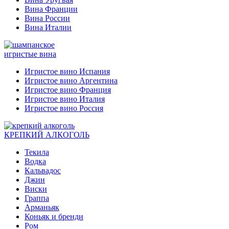
Вина Франции
Вина России
Вина Италии
игристые вина
Игристое вино Испания
Игристое вино Аргентина
Игристое вино Франция
Игристое вино Италия
Игристое вино Россия
КРЕПКИЙ АЛКОГОЛЬ
Текила
Водка
Кальвадос
Джин
Виски
Граппа
Арманьяк
Коньяк и бренди
Ром