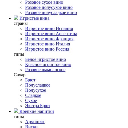
Розовое сухое вино
Розовое полусухое вино
Розовое полусладкое вино
Игристые вина
страны
Игристое вино Испания
Игристое вино Аргентина
Игристое вино Франция
Игристое вино Италия
Игристое вино Россия
типы
Белое игристое вино
Красное игристое вино
Розовое шампанское
Сахар
Брют
Полусладкое
Полусухое
Сладкое
Сухое
Экстра Брют
Крепкие напитки
типы
Арманьяк
Виски