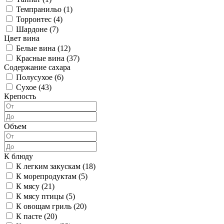
Темпранильо (
1
)
Торронтес (
4
)
Шардоне (
7
)
Цвет вина
Белые вина (
12
)
Красные вина (
37
)
Содержание сахара
Полусухое (
6
)
Сухое (
43
)
Крепость
Объем
К блюду
К легким закускам (
18
)
К морепродуктам (
5
)
К мясу (
21
)
К мясу птицы (
5
)
К овощам гриль (
20
)
К пасте (
20
)