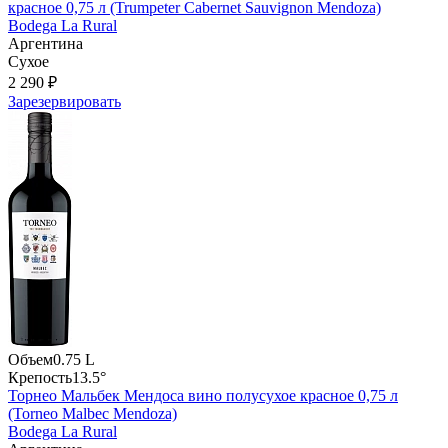
красное 0,75 л (Trumpeter Cabernet Sauvignon Mendoza)
Bodega La Rural
Аргентина
Сухое
2 290 ₽
Зарезервировать
Объем
0.75 L
Крепость
13.5°
Торнео Мальбек Мендоса вино полусухое красное 0,75 л
(Torneo Malbec Mendoza)
Bodega La Rural