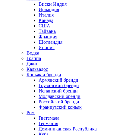
Виски Индия
Ирландия
Италия
Канада
США
Тайвань
Франция
Шотландия
Япония
Водка
Граппа
Джин
Кальвадос
Коньяк и бренди
Армянский бренди
Грузинский бренди
Испанский бренди
Молдавский бренди
Российский бренди
Французский коньяк
Ром
Гватемала
Германия
Доминиканская Республика
Куба