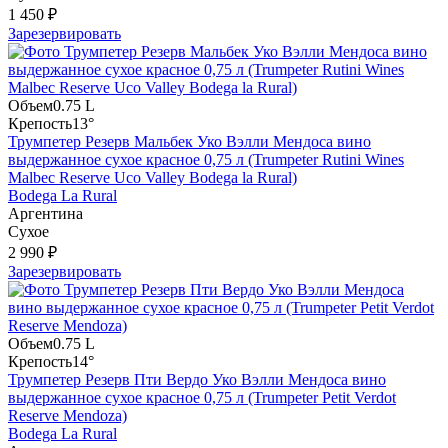
1 450 ₽
Зарезервировать
Объем
0.75 L
Крепость
13°
Трумпетер Резерв Мальбек Уко Вэлли Мендоса вино
выдержанное сухое красное 0,75 л (Trumpeter Rutini Wines
Malbec Reserve Uco Valley Bodega la Rural)
Bodega La Rural
Аргентина
Сухое
2 990 ₽
Зарезервировать
Объем
0.75 L
Крепость
14°
Трумпетер Резерв Пти Вердо Уко Вэлли Мендоса вино
выдержанное сухое красное 0,75 л (Trumpeter Petit Verdot
Reserve Mendoza)
Bodega La Rural