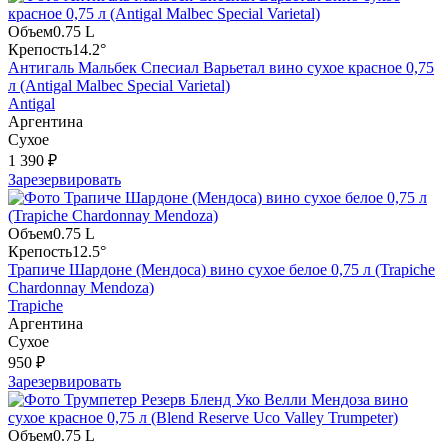
Объем
0.75 L
Крепость
14.2°
Антигаль Мальбек Спесиал Варьетал вино сухое красное 0,75
л (Antigal Malbec Special Varietal)
Antigal
Аргентина
Сухое
1 390 ₽
Зарезервировать
Объем
0.75 L
Крепость
12.5°
Трапиче Шардоне (Мендоса) вино сухое белое 0,75 л (Trapiche
Chardonnay Mendoza)
Trapiche
Аргентина
Сухое
950 ₽
Зарезервировать
Объем
0.75 L