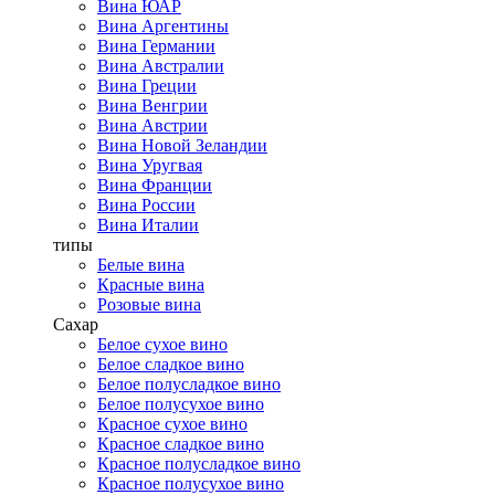
Вина ЮАР
Вина Аргентины
Вина Германии
Вина Австралии
Вина Греции
Вина Венгрии
Вина Австрии
Вина Новой Зеландии
Вина Уругвая
Вина Франции
Вина России
Вина Италии
типы
Белые вина
Красные вина
Розовые вина
Сахар
Белое сухое вино
Белое сладкое вино
Белое полусладкое вино
Белое полусухое вино
Красное сухое вино
Красное сладкое вино
Красное полусладкое вино
Красное полусухое вино