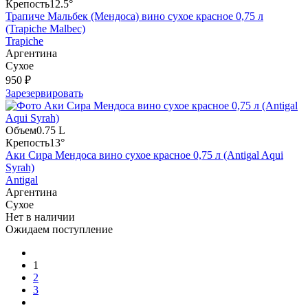
Крепость
12.5°
Трапиче Мальбек (Мендоса) вино сухое красное 0,75 л
(Trapiche Malbec)
Trapiche
Аргентина
Сухое
950 ₽
Зарезервировать
Объем
0.75 L
Крепость
13°
Аки Сира Мендоса вино сухое красное 0,75 л (Antigal Aqui
Syrah)
Antigal
Аргентина
Сухое
Нет в наличии
Ожидаем поступление
1
2
3