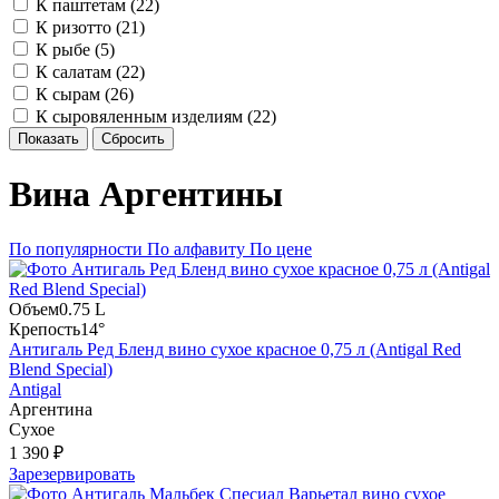
К паштетам (
22
)
К ризотто (
21
)
К рыбе (
5
)
К салатам (
22
)
К сырам (
26
)
К сыровяленным изделиям (
22
)
Показать
Сбросить
Вина Аргентины
По популярности
По алфавиту
По цене
Объем
0.75 L
Крепость
14°
Антигаль Ред Бленд вино сухое красное 0,75 л (Antigal Red
Blend Special)
Antigal
Аргентина
Сухое
1 390 ₽
Зарезервировать