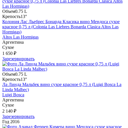
Объем
0.75 L
Крепость
13°
Колония Лас Льебрес Бонарда Класика вино Мендоса сухое
красное 0,75 л (Colonia Las Liebres Bonarda Clasica Altos Las
Hormigas)
Altos Las Hormigas
Аргентина
Сухое
1 650 ₽
Зарезервировать
Объем
0.75 L
Крепость
13°
Ла Линда Мальбек вино сухое красное 0,75 л (Luigi Bosca La
Linda Malbec)
Luigi Bosca
Аргентина
Сухое
2 140 ₽
Зарезервировать
Год
2016