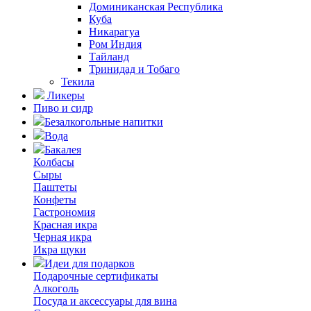
Доминиканская Республика
Куба
Никарагуа
Ром Индия
Тайланд
Тринидад и Тобаго
Текила
Ликеры
Пиво и сидр
Безалкогольные напитки
Вода
Бакалея
Колбасы
Сыры
Паштеты
Конфеты
Гастрономия
Красная икра
Черная икра
Икра щуки
Идеи для подарков
Подарочные сертификаты
Алкоголь
Посуда и аксессуары для вина