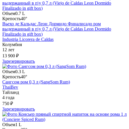
Объем
0.7 L
Крепость
40°
Вьехо де Кальдас Леон Дормидо Финалисадо ром
выдержанный в п\у 0,7 л (Viejo de Caldas Leon Dormido
Finalizado in gift box)
Industria Licorera de Caldas
Колумбия
12 лет
13 900 ₽
Зарезервировать
Объем
0.3 L
Крепость
40°
Сангсом ром 0,3 л (SangSom Rum)
ThaiBev
Тайланд
4 года
750 ₽
Зарезервировать
Объем
1 L