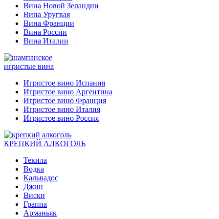
Вина Новой Зеландии
Вина Уругвая
Вина Франции
Вина России
Вина Италии
игристые вина
Игристое вино Испания
Игристое вино Аргентина
Игристое вино Франция
Игристое вино Италия
Игристое вино Россия
КРЕПКИЙ АЛКОГОЛЬ
Текила
Водка
Кальвадос
Джин
Виски
Граппа
Арманьяк