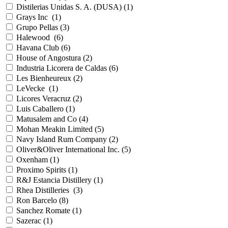
Distilerias Unidas S. A. (DUSA) (
1
)
Grays Inc (
1
)
Grupo Pellas (
3
)
Halewood (
6
)
Havana Club (
6
)
House of Angostura (
2
)
Industria Licorera de Caldas (
6
)
Les Bienheureux (
2
)
LeVecke (
1
)
Licores Veracruz (
2
)
Luis Caballero (
1
)
Matusalem and Co (
4
)
Mohan Meakin Limited (
5
)
Navy Island Rum Company (
2
)
Oliver&Oliver International Inc. (
5
)
Oxenham (
1
)
Proximo Spirits (
1
)
R&J Estancia Distillery (
1
)
Rhea Distilleries (
3
)
Ron Barcelo (
8
)
Sanchez Romate (
1
)
Sazerac (
1
)