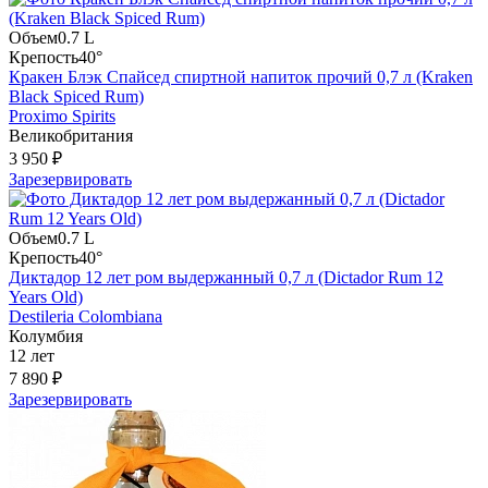
Объем
0.7 L
Крепость
40°
Кракен Блэк Спайсед спиртной напиток прочий 0,7 л (Kraken
Black Spiced Rum)
Proximo Spirits
Великобритания
3 950 ₽
Зарезервировать
Объем
0.7 L
Крепость
40°
Диктадор 12 лет ром выдержанный 0,7 л (Dictador Rum 12
Years Old)
Destileria Colombiana
Колумбия
12 лет
7 890 ₽
Зарезервировать