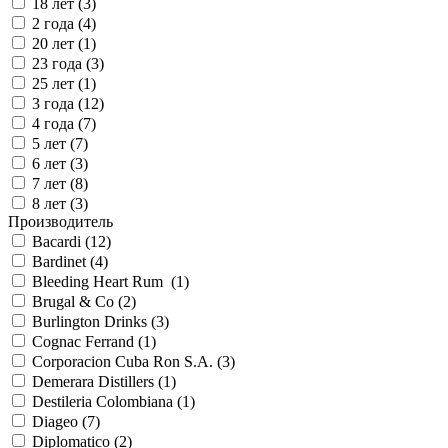
18 лет (
3
)
2 года (
4
)
20 лет (
1
)
23 года (
3
)
25 лет (
1
)
3 года (
12
)
4 года (
7
)
5 лет (
7
)
6 лет (
3
)
7 лет (
8
)
8 лет (
3
)
Производитель
Bacardi (
12
)
Bardinet (
4
)
Bleeding Heart Rum (
1
)
Brugal & Co (
2
)
Burlington Drinks (
3
)
Cognac Ferrand (
1
)
Corporacion Cuba Ron S.A. (
3
)
Demerara Distillers (
1
)
Destileria Colombiana (
1
)
Diageo (
7
)
Diplomatico (
2
)