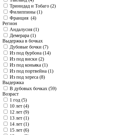
Тринидад и Тобаго (
2
)
Филиппины (
1
)
Франция (
4
)
Регион
Андалусия (
1
)
Демерара (
1
)
Выдержка в бочках
Дубовые бочки (
7
)
Из под бурбона (
14
)
Из под виски (
2
)
Из под коньяка (
1
)
Из под портвейна (
1
)
Из под хереса (
8
)
Выдержка
В дубовых бочках (
59
)
Возраст
1 год (
5
)
10 лет (
4
)
12 лет (
9
)
13 лет (
1
)
14 лет (
1
)
15 лет (
6
)