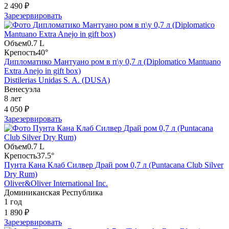
2 490 ₽
Зарезервировать
Объем
0.7 L
Крепость
40°
Дипломатико Мантуано ром в п\у 0,7 л (Diplomatico Mantuano
Extra Anejo in gift box)
Distilerias Unidas S. A. (DUSA)
Венесуэла
8 лет
4 050 ₽
Зарезервировать
Объем
0.7 L
Крепость
37.5°
Пунта Кана Клаб Силвер Драй ром 0,7 л (Puntacana Club Silver
Dry Rum)
Oliver&Oliver International Inc.
Доминиканская Республика
1 год
1 890 ₽
Зарезервировать