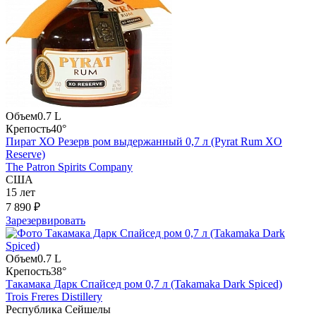
Объем
0.7 L
Крепость
40°
Пират ХО Резерв ром выдержанный 0,7 л (Pyrat Rum XO
Reserve)
The Patron Spirits Company
США
15 лет
7 890 ₽
Зарезервировать
Объем
0.7 L
Крепость
38°
Такамака Дарк Спайсед ром 0,7 л (Takamaka Dark Spiced)
Trois Freres Distillery
Республика Сейшелы