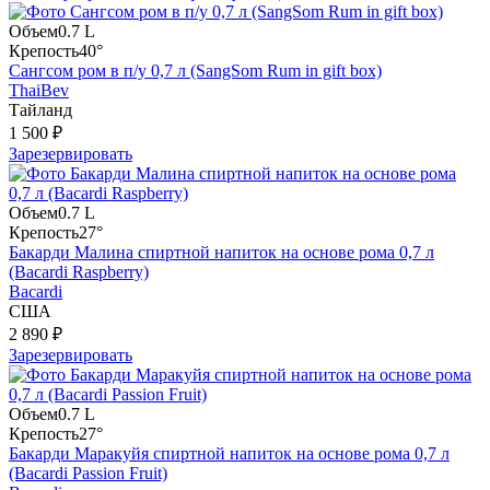
Объем
0.7 L
Крепость
40°
Сангсом ром в п/у 0,7 л (SangSom Rum in gift box)
ThaiBev
Тайланд
1 500 ₽
Зарезервировать
Объем
0.7 L
Крепость
27°
Бакарди Малина спиртной напиток на основе рома 0,7 л
(Bacardi Raspberry)
Bacardi
США
2 890 ₽
Зарезервировать
Объем
0.7 L
Крепость
27°
Бакарди Маракуйя спиртной напиток на основе рома 0,7 л
(Bacardi Passion Fruit)