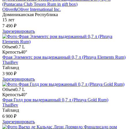
(Puntacana Club Tesoro Rum in gift box)
Oliver&Oliver International Inc.
Доминиканская Республика
15 лет
7 490 ₽
Зарезервировать
Объем
0.7 L
Крепость
40°
Фрая Элементс ром выдержанный 0,7 л (Phraya Elements Rum)
ThaiBev
Тайланд
3 900 ₽
Зарезервировать
Объем
0.7 L
Крепость
40°
Фрая Голд ром выдержанный 0,7 л (Phraya Gold Rum)
ThaiBev
Тайланд
6 900 ₽
Зарезервировать