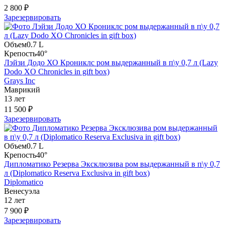
2 800 ₽
Зарезервировать
Объем
0.7 L
Крепость
40°
Лэйзи Додо ХО Крониклс ром выдержанный в п\у 0,7 л (Lazy
Dodo XO Chronicles in gift box)
Grays Inc
Маврикий
13 лет
11 500 ₽
Зарезервировать
Объем
0.7 L
Крепость
40°
Дипломатико Резерва Эксклюзива ром выдержанный в п\у 0,7
л (Diplomatico Reserva Exclusiva in gift box)
Diplomatico
Венесуэла
12 лет
7 900 ₽
Зарезервировать