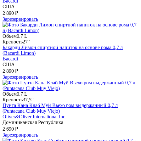
Bacardi
США
2 890 ₽
Зарезервировать
Объем
0.7 L
Крепость
27°
Бакарди Лимон спиртной напиток на основе рома 0,7 л
(Bacardi Limon)
Bacardi
США
2 890 ₽
Зарезервировать
Объем
0.7 L
Крепость
37,5°
Пунта Кана Клаб Муй Вьехо ром выдержанный 0,7 л
(Puntacana Club Muy Viejo)
Oliver&Oliver International Inc.
Доминиканская Республика
2 690 ₽
Зарезервировать