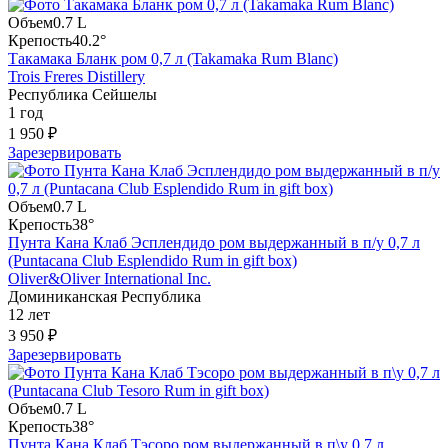
Объем
0.7 L
Крепость
40.2°
Такамака Бланк ром 0,7 л (Takamaka Rum Blanc)
Trois Freres Distillery
Республика Сейшелы
1 год
1 950 ₽
Зарезервировать
Объем
0.7 L
Крепость
38°
Пунта Кана Клаб Эсплендидо ром выдержанный в п/у 0,7 л
(Puntacana Club Esplendido Rum in gift box)
Oliver&Oliver International Inc.
Доминиканская Республика
12 лет
3 950 ₽
Зарезервировать
Объем
0.7 L
Крепость
38°
Пунта Кана Клаб Тэсоро ром выдержанный в п\у 0,7 л