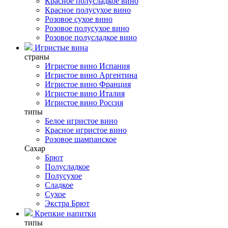
Красное полусладкое вино
Красное полусухое вино
Розовое сухое вино
Розовое полусухое вино
Розовое полусладкое вино
Игристые вина
страны
Игристое вино Испания
Игристое вино Аргентина
Игристое вино Франция
Игристое вино Италия
Игристое вино Россия
типы
Белое игристое вино
Красное игристое вино
Розовое шампанское
Сахар
Брют
Полусладкое
Полусухое
Сладкое
Сухое
Экстра Брют
Крепкие напитки
типы