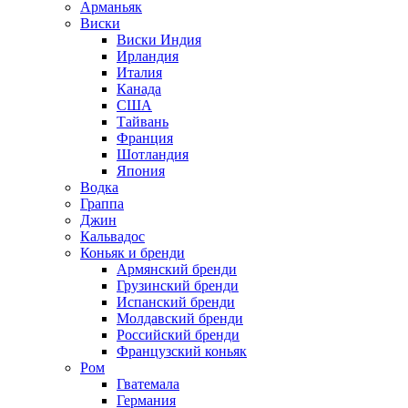
Арманьяк
Виски
Виски Индия
Ирландия
Италия
Канада
США
Тайвань
Франция
Шотландия
Япония
Водка
Граппа
Джин
Кальвадос
Коньяк и бренди
Армянский бренди
Грузинский бренди
Испанский бренди
Молдавский бренди
Российский бренди
Французский коньяк
Ром
Гватемала
Германия