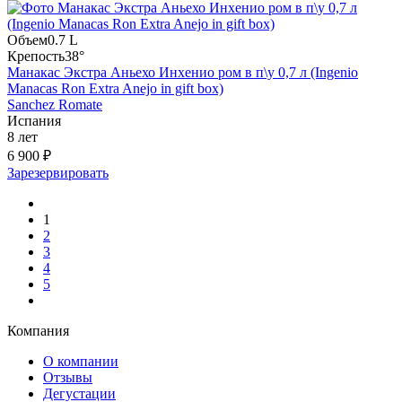
Объем
0.7 L
Крепость
38°
Манакас Экстра Аньехо Инхенио ром в п\у 0,7 л (Ingenio
Manacas Ron Extra Anejo in gift box)
Sanchez Romate
Испания
8 лет
6 900 ₽
Зарезервировать
1
2
3
4
5
Компания
О компании
Отзывы
Дегустации