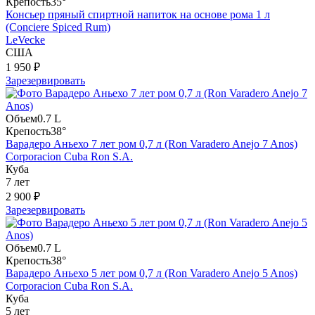
Крепость
35°
Консьер пряный cпиртной напиток на основе рома 1 л
(Conciere Spiced Rum)
LeVecke
США
1 950 ₽
Зарезервировать
Объем
0.7 L
Крепость
38°
Варадеро Аньехо 7 лет ром 0,7 л (Ron Varadero Anejo 7 Anos)
Corporacion Cuba Ron S.A.
Куба
7 лет
2 900 ₽
Зарезервировать
Объем
0.7 L
Крепость
38°
Варадеро Аньехо 5 лет ром 0,7 л (Ron Varadero Anejo 5 Anos)
Corporacion Cuba Ron S.A.
Куба
5 лет