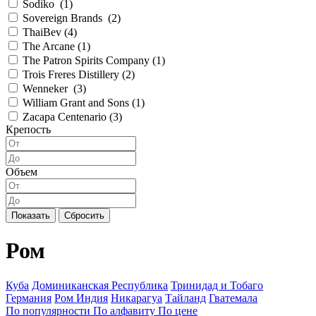
Sodiko (
1
)
Sovereign Brands (
2
)
ThaiBev (
4
)
The Arcane (
1
)
The Patron Spirits Company (
1
)
Trois Freres Distillery (
2
)
Wenneker (
3
)
William Grant and Sons (
1
)
Zacapa Centenario (
3
)
Крепость
Объем
Показать
Сбросить
Ром
Куба
Доминиканская Республика
Тринидад и Тобаго
Германия
Ром Индия
Никарагуа
Тайланд
Гватемала
По популярности
По алфавиту
По цене