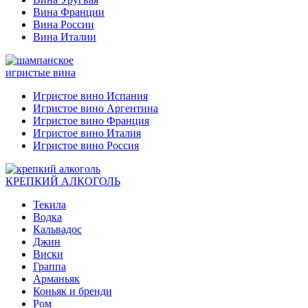
Вина Франции
Вина России
Вина Италии
игристые вина
Игристое вино Испания
Игристое вино Аргентина
Игристое вино Франция
Игристое вино Италия
Игристое вино Россия
КРЕПКИЙ АЛКОГОЛЬ
Текила
Водка
Кальвадос
Джин
Виски
Граппа
Арманьяк
Коньяк и бренди
Ром