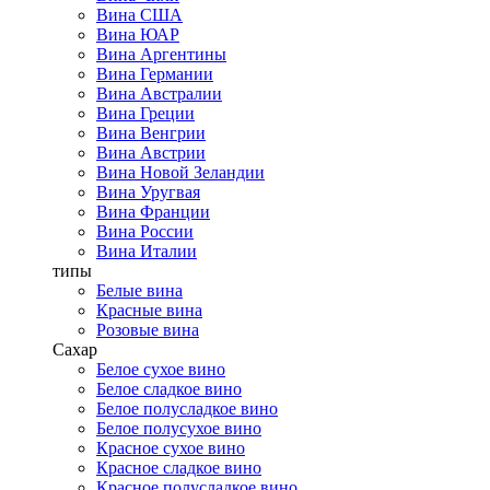
Вина США
Вина ЮАР
Вина Аргентины
Вина Германии
Вина Австралии
Вина Греции
Вина Венгрии
Вина Австрии
Вина Новой Зеландии
Вина Уругвая
Вина Франции
Вина России
Вина Италии
типы
Белые вина
Красные вина
Розовые вина
Сахар
Белое сухое вино
Белое сладкое вино
Белое полусладкое вино
Белое полусухое вино
Красное сухое вино
Красное сладкое вино
Красное полусладкое вино