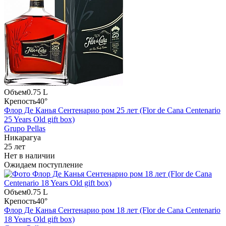
Объем
0.75 L
Крепость
40°
Флор Де Канья Сентенарио ром 25 лет (Flor de Cana Centenario
25 Years Old gift box)
Grupo Pellas
Никарагуа
25 лет
Нет в наличии
Ожидаем поступление
Объем
0.75 L
Крепость
40°
Флор Де Канья Сентенарио ром 18 лет (Flor de Cana Centenario
18 Years Old gift box)