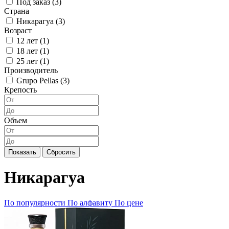
Под заказ (
3
)
Страна
Никарагуа (
3
)
Возраст
12 лет (
1
)
18 лет (
1
)
25 лет (
1
)
Производитель
Grupo Pellas (
3
)
Крепость
Объем
Показать
Сбросить
Никарагуа
По популярности
По алфавиту
По цене