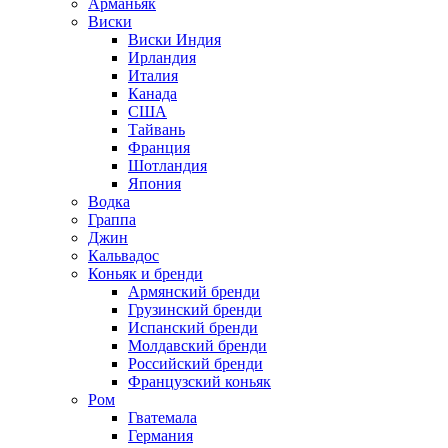
Арманьяк
Виски
Виски Индия
Ирландия
Италия
Канада
США
Тайвань
Франция
Шотландия
Япония
Водка
Граппа
Джин
Кальвадос
Коньяк и бренди
Армянский бренди
Грузинский бренди
Испанский бренди
Молдавский бренди
Российский бренди
Французский коньяк
Ром
Гватемала
Германия