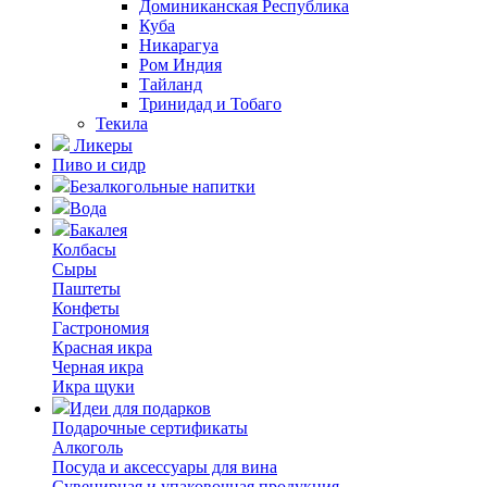
Доминиканская Республика
Куба
Никарагуа
Ром Индия
Тайланд
Тринидад и Тобаго
Текила
Ликеры
Пиво и сидр
Безалкогольные напитки
Вода
Бакалея
Колбасы
Сыры
Паштеты
Конфеты
Гастрономия
Красная икра
Черная икра
Икра щуки
Идеи для подарков
Подарочные сертификаты
Алкоголь
Посуда и аксессуары для вина
Сувенирная и упаковочная продукция