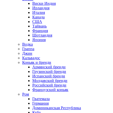
Виски Индия
Ирландия
Италия
Канада
США
Тайвань
Франция
Шотландия
Япония
Водка
Граппа
Джин
Кальвадос
Коньяк и бренди
Армянский бренди
Грузинский бренди
Испанский бренди
Молдавский бренди
Российский бренди
Французский коньяк
Ром
Гватемала
Германия
Доминиканская Республика
Куба