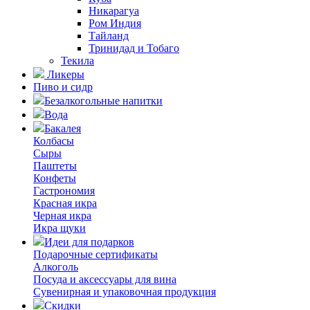
Никарагуа
Ром Индия
Тайланд
Тринидад и Тобаго
Текила
Ликеры
Пиво и сидр
Безалкогольные напитки
Вода
Бакалея
Колбасы
Сыры
Паштеты
Конфеты
Гастрономия
Красная икра
Черная икра
Икра щуки
Идеи для подарков
Подарочные сертификаты
Алкоголь
Посуда и аксессуары для вина
Сувенирная и упаковочная продукция
Скидки