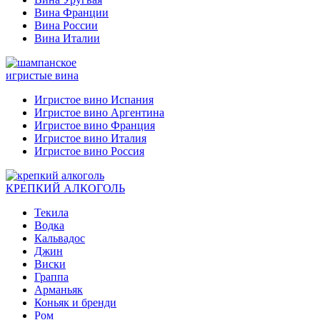
Вина Франции
Вина России
Вина Италии
игристые вина
Игристое вино Испания
Игристое вино Аргентина
Игристое вино Франция
Игристое вино Италия
Игристое вино Россия
КРЕПКИЙ АЛКОГОЛЬ
Текила
Водка
Кальвадос
Джин
Виски
Граппа
Арманьяк
Коньяк и бренди
Ром