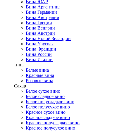
Вина ЮАР
Вина Аргентины
Вина Германии
Вина Австралии
Вина Греции
Вина Венгрии
Вина Австрии
Вина Новой Зеландии
Вина Уругвая
Вина Франции
Вина России
Вина Италии
типы
Белые вина
Красные вина
Розовые вина
Сахар
Белое сухое вино
Белое сладкое вино
Белое полусладкое вино
Белое полусухое вино
Красное сухое вино
Красное сладкое вино
Красное полусладкое вино
Красное полусухое вино