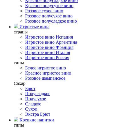
Красное полусладкое вино
Красное полусухое вино
Розовое сухое вино
Розовое полусухое вино
Розовое полусладкое вино
Игристые вина
страны
Игристое вино Испания
Игристое вино Аргентина
Игристое вино Франция
Игристое вино Италия
Игристое вино Россия
типы
Белое игристое вино
Красное игристое вино
Розовое шампанское
Сахар
Брют
Полусладкое
Полусухое
Сладкое
Сухое
Экстра Брют
Крепкие напитки
типы