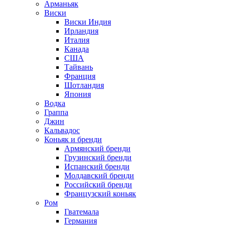
Арманьяк
Виски
Виски Индия
Ирландия
Италия
Канада
США
Тайвань
Франция
Шотландия
Япония
Водка
Граппа
Джин
Кальвадос
Коньяк и бренди
Армянский бренди
Грузинский бренди
Испанский бренди
Молдавский бренди
Российский бренди
Французский коньяк
Ром
Гватемала
Германия