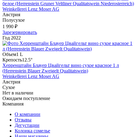
белое (Herrenstein Gruner Veltliner Qualitatswein Niederosterreich)
Weinkellerei Lenz Moser AG
Австрия
Полусухое
1 990 ₽
Зарезервировать
Год
2022
Объем
1 L
Крепость
12.5°
Херренштайн Блауер Цвайгельт вино сухое красное 1 л
(Herrenstein Blauer Zweigelt Qualitatswein)
Weinkellerei Lenz Moser AG
Австрия
Сухое
Нет в наличии
Ожидаем поступление
Компания
О компании
Отзывы
Дегустации
Колонка сомелье
Наши магазины