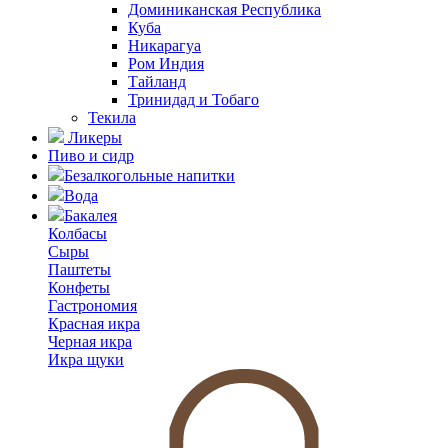
Доминиканская Республика
Куба
Никарагуа
Ром Индия
Тайланд
Тринидад и Тобаго
Текила
Ликеры
Пиво и сидр
Безалкогольные напитки
Вода
Бакалея
Колбасы
Сыры
Паштеты
Конфеты
Гастрономия
Красная икра
Черная икра
Икра щуки