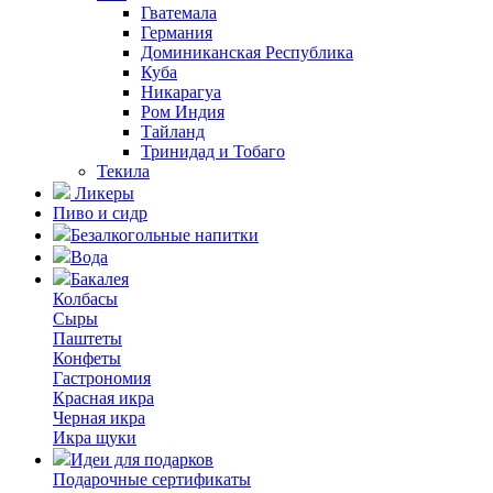
Гватемала
Германия
Доминиканская Республика
Куба
Никарагуа
Ром Индия
Тайланд
Тринидад и Тобаго
Текила
Ликеры
Пиво и сидр
Безалкогольные напитки
Вода
Бакалея
Колбасы
Сыры
Паштеты
Конфеты
Гастрономия
Красная икра
Черная икра
Икра щуки
Идеи для подарков
Подарочные сертификаты