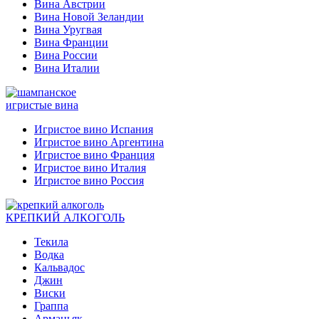
Вина Австрии
Вина Новой Зеландии
Вина Уругвая
Вина Франции
Вина России
Вина Италии
игристые вина
Игристое вино Испания
Игристое вино Аргентина
Игристое вино Франция
Игристое вино Италия
Игристое вино Россия
КРЕПКИЙ АЛКОГОЛЬ
Текила
Водка
Кальвадос
Джин
Виски
Граппа
Арманьяк