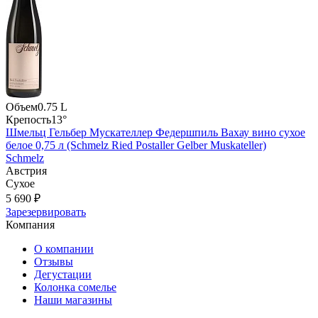
Объем
0.75 L
Крепость
13°
Шмельц Гельбер Мускателлер Федершпиль Вахау вино сухое
белое 0,75 л (Schmelz Ried Postaller Gelber Muskateller)
Schmelz
Австрия
Сухое
5 690 ₽
Зарезервировать
Компания
О компании
Отзывы
Дегустации
Колонка сомелье
Наши магазины