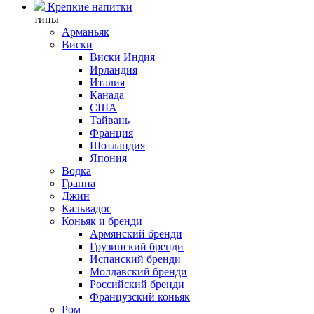
Крепкие напитки
типы
Арманьяк
Виски
Виски Индия
Ирландия
Италия
Канада
США
Тайвань
Франция
Шотландия
Япония
Водка
Граппа
Джин
Кальвадос
Коньяк и бренди
Армянский бренди
Грузинский бренди
Испанский бренди
Молдавский бренди
Российский бренди
Французский коньяк
Ром