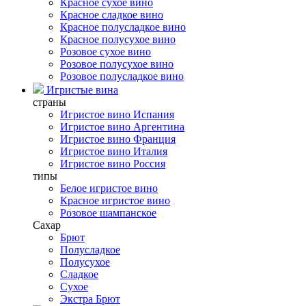
Красное сухое вино
Красное сладкое вино
Красное полусладкое вино
Красное полусухое вино
Розовое сухое вино
Розовое полусухое вино
Розовое полусладкое вино
Игристые вина
страны
Игристое вино Испания
Игристое вино Аргентина
Игристое вино Франция
Игристое вино Италия
Игристое вино Россия
типы
Белое игристое вино
Красное игристое вино
Розовое шампанское
Сахар
Брют
Полусладкое
Полусухое
Сладкое
Сухое
Экстра Брют