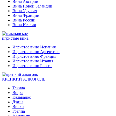
Вина Австрии
Вина Новой Зеландии
Вина Уругвая
Вина Франции
Вина России
Вина Италии
игристые вина
Игристое вино Испания
Игристое вино Аргентина
Игристое вино Франция
Игристое вино Италия
Игристое вино Россия
КРЕПКИЙ АЛКОГОЛЬ
Текила
Водка
Кальвадос
Джин
Виски
Граппа
Арманьяк