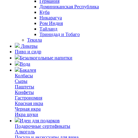
Германия
Доминиканская Республика
Куба
Никарагуа
Ром Индия
Тайланд
Тринидад и Тобаго
Текила
Ликеры
Пиво и сидр
Безалкогольные напитки
Вода
Бакалея
Колбасы
Сыры
Паштеты
Конфеты
Гастрономия
Красная икра
Черная икра
Икра щуки
Идеи для подарков
Подарочные сертификаты
Алкоголь
Посуда и аксессуары для вина