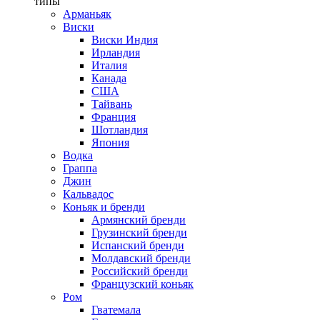
типы
Арманьяк
Виски
Виски Индия
Ирландия
Италия
Канада
США
Тайвань
Франция
Шотландия
Япония
Водка
Граппа
Джин
Кальвадос
Коньяк и бренди
Армянский бренди
Грузинский бренди
Испанский бренди
Молдавский бренди
Российский бренди
Французский коньяк
Ром
Гватемала