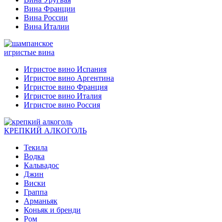
Вина Франции
Вина России
Вина Италии
игристые вина
Игристое вино Испания
Игристое вино Аргентина
Игристое вино Франция
Игристое вино Италия
Игристое вино Россия
КРЕПКИЙ АЛКОГОЛЬ
Текила
Водка
Кальвадос
Джин
Виски
Граппа
Арманьяк
Коньяк и бренди
Ром