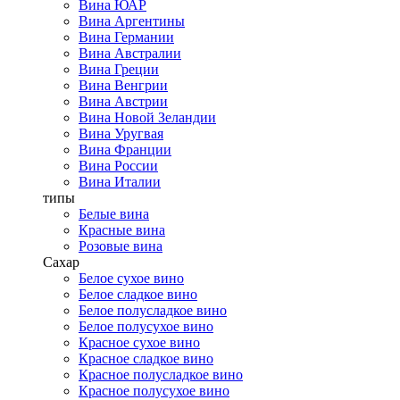
Вина ЮАР
Вина Аргентины
Вина Германии
Вина Австралии
Вина Греции
Вина Венгрии
Вина Австрии
Вина Новой Зеландии
Вина Уругвая
Вина Франции
Вина России
Вина Италии
типы
Белые вина
Красные вина
Розовые вина
Сахар
Белое сухое вино
Белое сладкое вино
Белое полусладкое вино
Белое полусухое вино
Красное сухое вино
Красное сладкое вино
Красное полусладкое вино
Красное полусухое вино