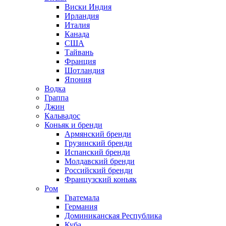
Виски Индия
Ирландия
Италия
Канада
США
Тайвань
Франция
Шотландия
Япония
Водка
Граппа
Джин
Кальвадос
Коньяк и бренди
Армянский бренди
Грузинский бренди
Испанский бренди
Молдавский бренди
Российский бренди
Французский коньяк
Ром
Гватемала
Германия
Доминиканская Республика
Куба